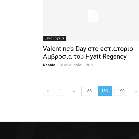
Ξενοδοχεία
Valentine’s Day στο εστιατόριο
Αμβροσία του Hyatt Regency
Debbie
-
28 Ιανουαρίου, 2018
...
...
1
188
189
190