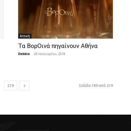
Αττική
Τα ΒορΟινά πηγαίνουν Αθήνα
Debbie
-
28 Ιανουαρίου, 2018
219
Σελίδα 189 από 219