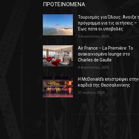
ΠΡΟΤΕΙΝΟΜΕΝΑ
Τουρισμός για Όλους: Άνοιξε 
πρόγραμμα για τις αιτήσεις –
Έως πότε οι υποβολές
5 Αυγούστου, 2026
Air France – La Première: Το
ανακαινισμένο lounge στο
Charles de Gaulle
4 Αυγούστου, 2026
Η McDonald’s επιστρέφει στην
καρδιά της Θεσσαλονίκης
31 Ιουλίου, 2026