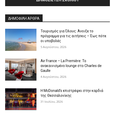
Alternative:
ΔΗΜΟΦΙΛΗ ΑΡΘΡΑ
Τουρισμός για Όλους: Άνοιξε το
πρόγραμμα για τις αιτήσεις – Έως πότε
οι υποβολές
5 Αυγούστου, 2026
Air France – La Première: Το
ανακαινισμένο lounge στο Charles de
Gaulle
4 Αυγούστου, 2026
Η McDonald’s επιστρέφει στην καρδιά
της Θεσσαλονίκης
31 Ιουλίου, 2026