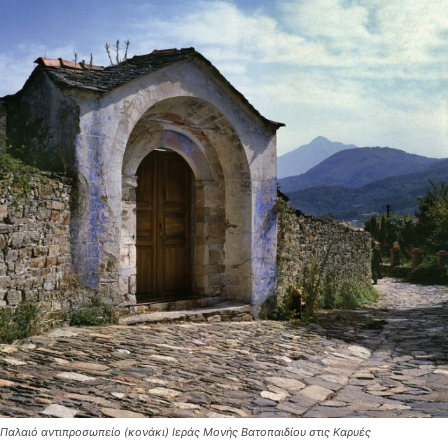
Παλαιό αντιπροσωπείο (κονάκι) Ιεράς Μονής Βατοπαιδίου στις Καρυές