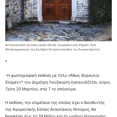
Αντιπροσωπείο (κονάκι) Ιεράς Μονής Ζωγράφου στις Καρυές. Κελί
Μεταμορφώσεως του Σωτήρος Κεντρική είσοδος του Συγκροτήματος
*
-Η φωτογραφική έκθεση με τίτλο «Άθως Θύραυλοι
Στώμεν»* του Δημήτρη Λουζικιώτη εγκαινιάζεται, αύριο,
Τρίτη 20 Μαρτίου, στις 7 το απόγευμα.
Η έκθεση, την επιμέλεια της οποίας έχει ο διευθυντής
της Αγιορειτικής Εστίας Αναστάσιος Ντούρος, θα
διαρκέσει έως τις 19 Μαΐου και το ωράριο λειτουργίας