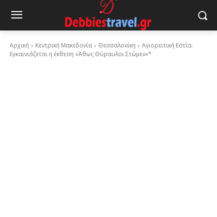
Αρχική
Κεντρική Μακεδονία
Θεσσαλονίκη
Αγιορειτική Εστία:
Εγκαινιάζεται η έκθεση «Άθως Θύραυλοι Στώμεν»*