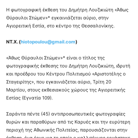
Η φωτογραφική έκθεση του Δημήτρη Λουζικιώτη «Άθως
Θύραυλοι Στώμεν»* εγκαινιάζεται αύριο, στην
Αγιορειτική Εστία, στο κέντρο της Θεσσαλονίκης.
ΝΤ.Χ. (
hiotopoulou@gmail.com
)
«Άθως Θύραυλοι Στώμεν»* είναι ο τίτλος της
φωτογραφικής έκθεσης του Δημήτρη Λουζικιώτη, ιδρυτή
και προέδρου του Κέντρου Πολιτισμού «Αριστοτέλης ο
Σταγειρίτης», που εγκαινιάζεται αύριο, Τρίτη 20
Μαρτίου, στους εκθεσιακούς χώρους της Αγιορειτικής
Εστίας (Εγνατία 109).
Σαράντα πέντε (45) αντιπροσωπευτικές φωτογραφίες
θυρών και παραθύρων από τις Καρυές και την ευρύτερη
περιοχή της Αθωνικής Πολιτείας, παρουσιάζονται στην
έκθεση, ένα έργο για το οποίο ο καλλιτέχνης εργάστηκε