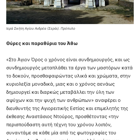
Ιερά Σκήτη Αγίου Ανδρέα (Σεράι). Πρόπυλο
Θύρες και παραθύρια του Άθω
«Στο Άγιον Όρος ο χρόνος είναι συνδημιουργός, και ως
συνδημιουργός μεταπλάθει τα έργα των μαστόρων κατά
το δοκούν, προσθαφαιρώντας υλικά και χρώματα, στην
κυριολεξία μοναδικά, μιας και ο χρόνος αενάως
δημιουργεί και διαρκώς μεταβάλλει την ύλη των
αψύχων και την ψυχή των ανθρώπων» αναφέρει ο
διευθυντής της Αγιορειτικής Εστίας και επιμελητής της
έκθεσης Αναστάσιος Ντούρος, προσθέτοντας «την
περισπούδαστη αυτή τέχνη του χρόνου λοιπόν,
συναντάμε σε κάθε μία από τις φωτογραφίες του