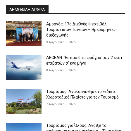
ΔΗΜΟΦΙΛΗ ΑΡΘΡΑ
Αμοργός: 17ο Διεθνές Φεστιβάλ
Τουριστικών Ταινιών – Ημερομηνίες
διεξαγωγής
9 Αυγούστου, 2026
AEGEAN: ‘Έσπασε’ το φράγμα των 2 εκατ.
επιβατών σ’ ένα μήνα
8 Αυγούστου, 2026
Τουρισμός: Ανακοινώθηκε το Ειδικό
Χωροταξικό Πλαίσιο για τον Τουρισμό
7 Αυγούστου, 2026
Τουρισμός για Όλους: Άνοιξε το
πρόγραμμα για τις αιτήσεις – Έως πότε