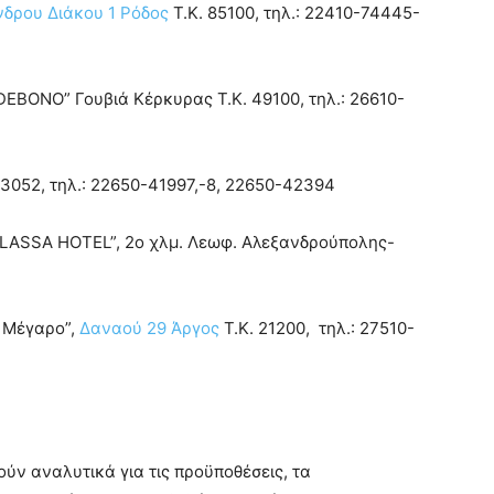
δρου Διάκου 1 Ρόδος
T.K. 85100, τηλ.: 22410-74445-
DEBONO” Γουβιά Κέρκυρας T.K. 49100, τηλ.: 26610-
 33052, τηλ.: 22650-41997,-8, 22650-42394
HALASSA HOTEL”, 2ο χλμ. Λεωφ. Αλεξανδρούπολης-
ο Μέγαρο”,
Δαναού 29 Άργος
T.K. 21200, τηλ.: 27510-
ύν αναλυτικά για τις προϋποθέσεις, τα