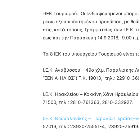
-ΙΕΚ Τουρισμού: Oι ενδιαφερόμενοι μπορο
μέσω εξουσιοδοτημένου προσώπου, με θεώ
στις, κατά τόπους, Γραμματείες των Ι.Ε.Κ.
έως και την Παρασκευή 14.9.2018, 9.00 π.μ 
Τα 8 ΙΕΚ του υπουργείου Τουρισμού είναι τ
Ι.Ε.Κ. Αναβύσσου – 49ο χλμ. Παραλιακής
“ΞΕΝΙΑ-ΗΛΙΟΣ”) T.K. 19013, τηλ.: 22910-36
Ι.Ε.Κ. Ηρακλείου
–
Κοκκίνη Χάνι Ηρακλείου
71500, τηλ.: 2810-761363, 2810-332927.
Ι.Ε.Κ. Θεσσαλονίκης –
Παραλία Περαίας–Θ
57019, τηλ.: 23920-25551-4, 23920-75919