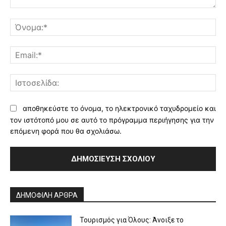
Σχόλιο:
Όν
Ema
Ισ
αποθηκεύστε το όνομα, το ηλεκτρονικό ταχυδρομείο και
τον ιστότοπό μου σε αυτό το πρόγραμμα περιήγησης για την
επόμενη φορά που θα σχολιάσω.
Alternative:
ΔΗΜΟΦΙΛΗ ΑΡΘΡΑ
Τουρισμός για Όλους: Άνοιξε το