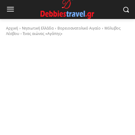
Αρχική
Νησιωτική Ελλάδα
Βορειοανατολικό Αιγαίο
Μόλυβος
Λέσβου – Ένας αιώνας «Αγάπης»