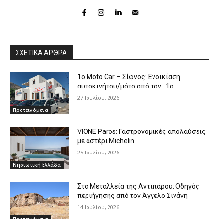
ΣΧΕΤΙΚΑ ΑΡΘΡΑ
1o Moto Car – Σίφνος: Ενοικίαση
αυτοκινήτου/μότο από τον…1ο
27 Ιουλίου, 2026
Προτεινόμενα
VIONE Paros: Γαστρονομικές απολαύσεις
με αστέρι Michelin
25 Ιουλίου, 2026
Νησιωτική Ελλάδα
Στα Μεταλλεία της Αντιπάρου: Οδηγός
περιήγησης από τον Άγγελο Σινάνη
14 Ιουλίου, 2026