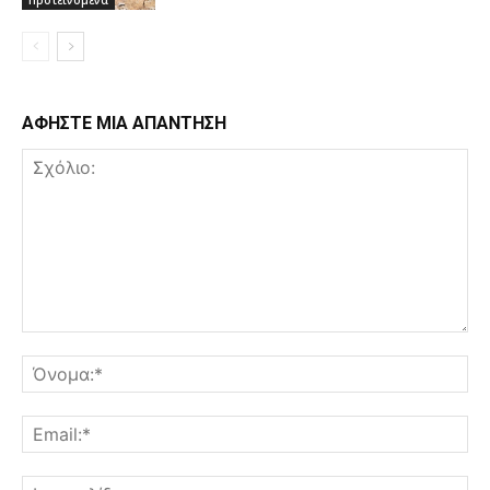
Προτεινόμενα
ΑΦΗΣΤΕ ΜΙΑ ΑΠΑΝΤΗΣΗ
Σχόλιο:
Όν
Ema
Ισ