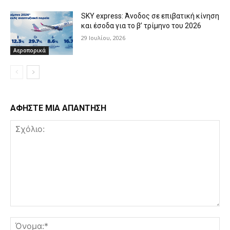
SKY express: Άνοδος σε επιβατική κίνηση
και έσοδα για το β’ τρίμηνο του 2026
29 Ιουλίου, 2026
Αεροπορικά
ΑΦΗΣΤΕ ΜΙΑ ΑΠΑΝΤΗΣΗ
Σχόλιο:
Όν