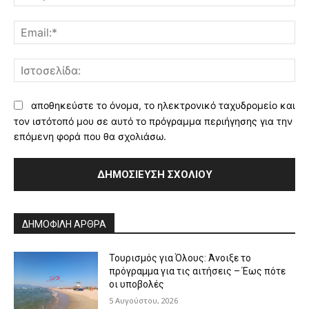
Ema
Ισ
αποθηκεύστε το όνομα, το ηλεκτρονικό ταχυδρομείο και
τον ιστότοπό μου σε αυτό το πρόγραμμα περιήγησης για την
επόμενη φορά που θα σχολιάσω.
Alternative:
ΔΗΜΟΦΙΛΗ ΑΡΘΡΑ
Τουρισμός για Όλους: Άνοιξε το
πρόγραμμα για τις αιτήσεις – Έως πότε
οι υποβολές
5 Αυγούστου, 2026