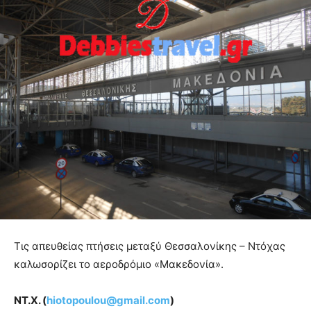
Tις απευθείας πτήσεις μεταξύ Θεσσαλονίκης – Ντόχας
καλωσορίζει το αεροδρόμιο «Μακεδονία».
ΝΤ.Χ. (
hiotopoulou@gmail.com
)