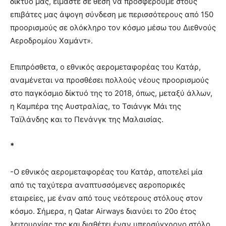
δίκτυο μας, είμαστε σε θέση να προσφέρουμε στους
επιβάτες μας άψογη σύνδεση με περισσότερους από 150
προορισμούς σε ολόκληρο τον κόσμο μέσω του Διεθνούς
Αεροδρομίου Χαμάντ».
Επιπρόσθετα, ο εθνικός αερομεταφορέας του Κατάρ,
αναμένεται να προσθέσει πολλούς νέους προορισμούς
στο παγκόσμιο δίκτυό της το 2018, όπως, μεταξύ άλλων,
η Καμπέρα της Aυστραλίας, το Τσιάνγκ Μάι της
Ταϊλάνδης και το Πενάνγκ της Μαλαισίας.
*
-Ο εθνικός αερομεταφορέας του Κατάρ, αποτελεί μία
από τις ταχύτερα αναπτυσσόμενες αεροπορικές
εταιρείες, με έναν από τους νεότερους στόλους στον
κόσμο. Σήμερα, η Qatar Airways διανύει το 20ο έτος
λειτουργίας της και διαθέτει έναν υπερσύγχρονο στόλο