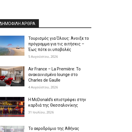
ΔΗΜΟΦΙΛΗ ΑΡΘΡΑ
Τουρισμός για Όλους: Άνοιξε το
πρόγραμμα για τις αιτήσεις –
Έως πότε οι υποβολές
5 Αυγούστου, 2026
Air France – La Première: Το
ανακαινισμένο lounge στο
Charles de Gaulle
4 Αυγούστου, 2026
Η McDonald’s επιστρέφει στην
καρδιά της Θεσσαλονίκης
31 Ιουλίου, 2026
Το αεροδρόμιο της Αθήνας