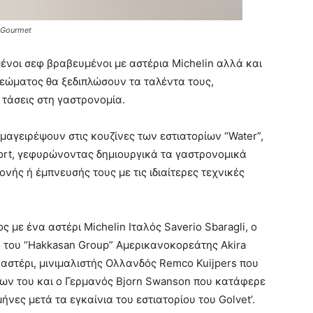
 Gourmet
μένοι σεφ βραβευμένοι με αστέρια Michelin αλλά και
ρεώματος θα ξεδιπλώσουν τα ταλέντα τους,
 τάσεις στη γαστρονομία.
μαγειρέψουν στις κουζίνες των εστιατορίων “Water”,
esort, γεφυρώνοντας δημιουργικά τα γαστρονομικά
νής ή έμπνευσής τους με τις ιδιαίτερες τεχνικές
 με ένα αστέρι Michelin Ιταλός Saverio Sbaragli, ο
φ του “Hakkasan Group” Αμερικανοκορεάτης Akira
 αστέρι, μινιμαλιστής Ολλανδός Remco Kuijpers που
άτων του και ο Γερμανός Bjorn Swanson που κατάφερε
μήνες μετά τα εγκαίνια του εστιατορίου του Golvet’.