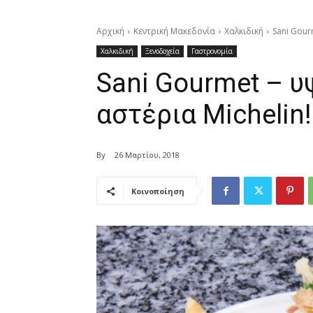
Αρχική
Κεντρική Μακεδονία
Χαλκιδική
Sani Gour
Χαλκιδική
Ξενοδοχεία
Γαστρονομία
Sani Gourmet – υ
αστέρια Michelin!
By
26 Μαρτίου, 2018
Κοινοποίηση