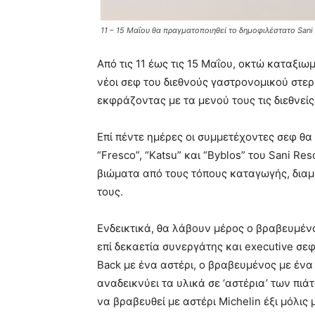
11 – 15 Μαΐου θα πραγματοποιηθεί το δημοφιλέστατο Sani
Από τις 11 έως τις 15 Μαΐου, οκτώ καταξιω
νέοι σεφ του διεθνούς γαστρονομικού στε
εκφράζοντας με τα μενού τους τις διεθνείς
Επί πέντε ημέρες οι συμμετέχοντες σεφ θα 
“Fresco”, “Katsu” και “Byblos” του Sani R
βιώματα από τους τόπους καταγωγής, διαμο
τους.
Ενδεικτικά, θα λάβουν μέρος ο βραβευμένος
επί δεκαετία συνεργάτης και executive σε
Back με ένα αστέρι, ο βραβευμένος με ένα
αναδεικνύει τα υλικά σε ‘αστέρια’ των πι
να βραβευθεί με αστέρι Michelin έξι μόλις 