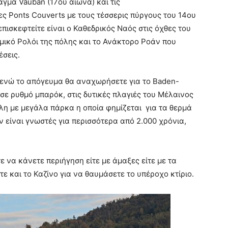
άγμα Vauban (17ου αιώνα) και τις
 Ponts Couverts με τους τέσσερις πύργους του 14ου
πισκεφτείτε είναι ο Καθεδρικός Ναός στις όχθες του
ομικό Ρολόι της πόλης και το Ανάκτορο Ροάν που
έσεις.
 ενώ το απόγευμα θα αναχωρήσετε για το Baden-
σε ρυθμό μπαρόκ, στις δυτικές πλαγιές του Μέλαινος
λη με μεγάλα πάρκα η οποία φημίζεται για τα θερμά
 είναι γνωστές για περισσότερα από 2.000 χρόνια,
 να κάνετε περιήγηση είτε με άμαξες είτε με τα
τε και το Καζίνο για να θαυμάσετε το υπέροχο κτίριο.