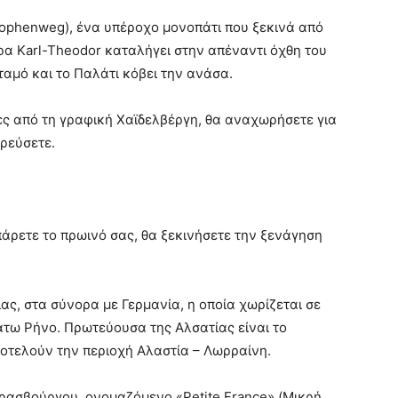
ophenweg), ένα υπέροχο μονοπάτι που ξεκινά από
ρα Karl-Theodor καταλήγει στην απέναντι όχθη του
ταμό και το Παλάτι κόβει την ανάσα.
νες από τη γραφική Χαϊδελβέργη, θα αναχωρήσετε για
ερεύσετε.
άρετε το πρωινό σας, θα ξεκινήσετε την ξενάγηση
ας, στα σύνορα με Γερμανία, η οποία χωρίζεται σε
άτω Ρήνο. Πρωτεύουσα της Αλσατίας είναι το
ποτελούν την περιοχή Αλαστία – Λωρραίνη.
τρασβούργου, ονομαζόμενο «Petite France» (Μικρή