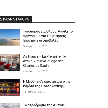
ΔΗΜΟΦΙΛΗ ΑΡΘΡΑ
Τουρισμός για Όλους: Άνοιξε το
πρόγραμμα για τις αιτήσεις –
Έως πότε οι υποβολές
5 Αυγούστου, 2026
Air France – La Première: Το
ανακαινισμένο lounge στο
Charles de Gaulle
4 Αυγούστου, 2026
Η McDonald’s επιστρέφει στην
καρδιά της Θεσσαλονίκης
31 Ιουλίου, 2026
Το αεροδρόμιο της Αθήνας