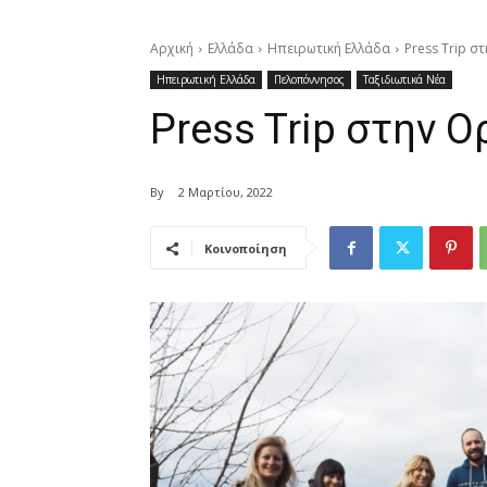
Αρχική
Ελλάδα
Ηπειρωτική Ελλάδα
Press Trip σ
Ηπειρωτική Ελλάδα
Πελοπόννησος
Ταξιδιωτικά Νέα
Press Trip στην 
By
2 Μαρτίου, 2022
Κοινοποίηση