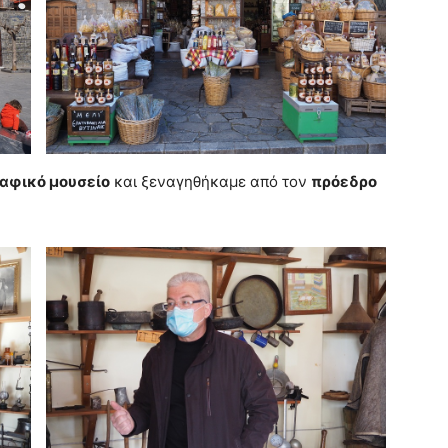
αφικό μουσείο
και ξεναγηθήκαμε από τον
πρόεδρο