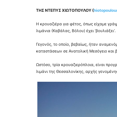
ΤΗΣ ΝΤΕΠΥΣ ΧΙΩΤΟΠΟΥΛΟΥ (
hiotopoulo
Η κρουαζιέρα για φέτος, όπως είχαμε γράψ
λιμάνια (Καβάλας, Βόλου) έχει ‘βουλιάξει’.
Γεγονός, το οποίο, βεβαίως, ήταν αναμενό
καταστάσεων σε Ανατολική Μεσόγειο και β
Ωστόσο, τρία κρουαζιερόπλοια, είναι προ
λιμάνι της Θεσσαλονίκης, αρχής γενομένης