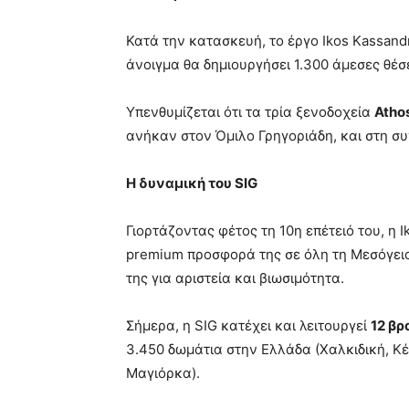
Κατά την κατασκευή, το έργο Ikos Kassandr
άνοιγμα θα δημιουργήσει 1.300 άμεσες θέσε
Υπενθυμίζεται ότι τα τρία ξενοδοχεία
Atho
ανήκαν στον Όμιλο Γρηγοριάδη, και στη σ
Η δυναμική του
SIG
Γιορτάζοντας φέτος τη 10η επέτειό του, η I
premium προσφορά της σε όλη τη Μεσόγει
της για αριστεία και βιωσιμότητα.
Σήμερα, η SIG κατέχει και λειτουργεί
12 βρ
3.450 δωμάτια στην Ελλάδα (Χαλκιδική, Κέ
Μαγιόρκα).