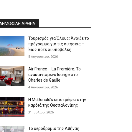
ΔΗΜΟΦΙΛΗ ΑΡΘΡΑ
Τουρισμός για Όλους: Άνοιξε το
πρόγραμμα για τις αιτήσεις –
Έως πότε οι υποβολές
5 Αυγούστου, 2026
Air France – La Première: Το
ανακαινισμένο lounge στο
Charles de Gaulle
4 Αυγούστου, 2026
Η McDonald’s επιστρέφει στην
καρδιά της Θεσσαλονίκης
31 Ιουλίου, 2026
Το αεροδρόμιο της Αθήνας