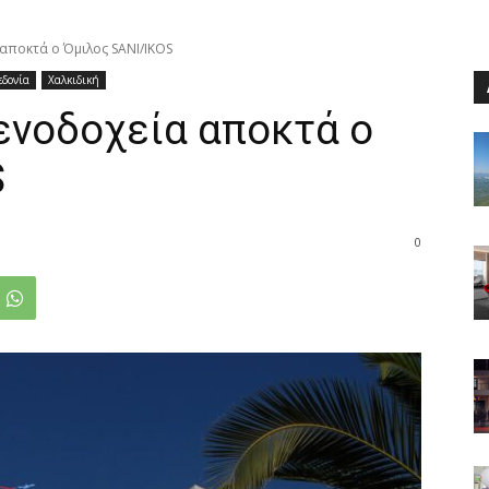
 αποκτά ο Όμιλος SANI/IKOS
εδονία
Χαλκιδική
ξενοδοχεία αποκτά ο
S
0