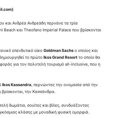
il
.
com
)
ου και Ανδρέα Ανδρεάδη περνάνε τα τρία
ni Beach και Τheofano Imperial Palace που βρίσκονται
κανικό επενδυτικό οίκο
Goldman Sachs
ο οποίος και
δημιουργηθεί το πρώτο
Ikos Grand Resort
το οποίο θα
οράς για τον πολυτελή τουρισμό all-inclusive, που η
ί
Ikos Kassandra
, περνώντας την ονομασία από την
ι βρίσκονται, την Κασσάνδρα.
τελή δωμάτια, σουίτες και βίλες, συνδυάζοντας
γκόσμιας κλάσης με μοναδική φυσική ομορφιά.