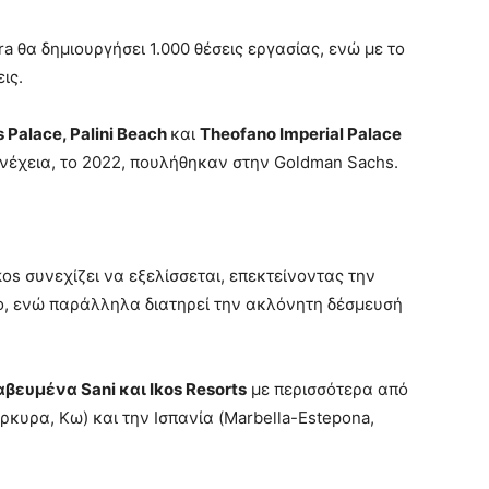
a θα δημιουργήσει 1.000 θέσεις εργασίας, ενώ με το
ις.
s
Palace
,
Palini
Beach
και
Τ
heofano
Imperial
Palace
υνέχεια, το 2022, πουλήθηκαν στην Goldman Sachs.
kos συνεχίζει να εξελίσσεται, επεκτείνοντας την
ο, ενώ παράλληλα διατηρεί την ακλόνητη δέσμευσή
αβευμένα Sani και Ikos Resorts
με περισσότερα από
ρκυρα, Κω) και την Ισπανία (Marbella-Estepona,