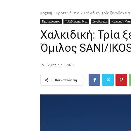
Αρχική
Προτεινόμενα
Χαλκιδική: Τρία ξενοδοχεία
Προτεινόμενα
Ταξιδιωτικά Νέα
Ξενοδοχεία
Κεντρική Μακ
Χαλκιδική: Τρία 
Όμιλος SANI/IKO
By
2 Απριλίου, 2025
Κοινοποίηση