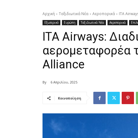
Αρχική
Ταξιδιωτικά Νέα
Αεροπορικά
ITA Airway
Εξωτερικό
Ευρώπη
Ταξιδιωτικά Νέα
Αεροπορικά
Επιλ
ITA Airways: Διαδ
αερομεταφορέα τη
Alliance
By
6 Απριλίου, 2025
Κοινοποίηση