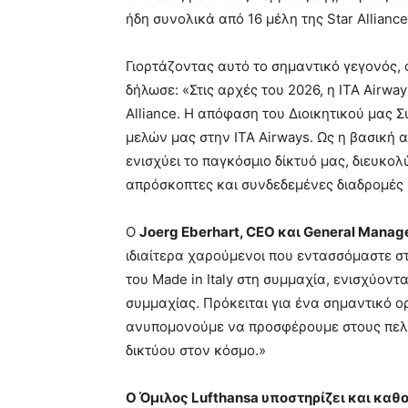
ήδη συνολικά από 16 μέλη της Star Alliance
Γιορτάζοντας αυτό το σημαντικό γεγονός,
δήλωσε: «Στις αρχές του 2026, η ITA Airwa
Alliance. Η απόφαση του Διοικητικού μας
μελών μας στην ITA Airways. Ως η βασική α
ενισχύει το παγκόσμιο δίκτυό μας, διευκο
απρόσκοπτες και συνδεδεμένες διαδρομές 
Ο
Joerg Eberhart, CEO και General Manage
ιδιαίτερα χαρούμενοι που εντασσόμαστε στο
του Made in Italy στη συμμαχία, ενισχύον
συμμαχίας. Πρόκειται για ένα σημαντικό ο
ανυπομονούμε να προσφέρουμε στους πελά
δικτύου στον κόσμο.»
Ο Όμιλος
Lufthansa
υποστηρίζει και καθ