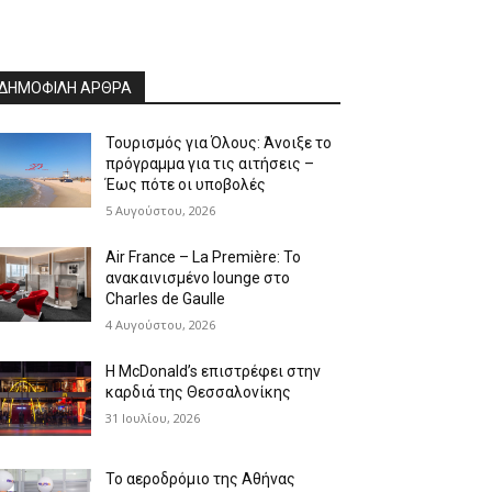
ΔΗΜΟΦΙΛΗ ΑΡΘΡΑ
Τουρισμός για Όλους: Άνοιξε το
πρόγραμμα για τις αιτήσεις –
Έως πότε οι υποβολές
5 Αυγούστου, 2026
Air France – La Première: Το
ανακαινισμένο lounge στο
Charles de Gaulle
4 Αυγούστου, 2026
Η McDonald’s επιστρέφει στην
καρδιά της Θεσσαλονίκης
31 Ιουλίου, 2026
Το αεροδρόμιο της Αθήνας