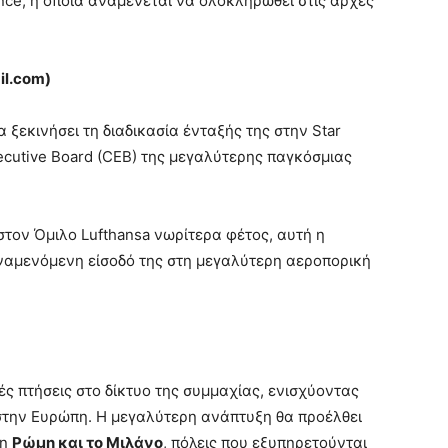
nce, η οποία αναμένεται να ολοκληρωθεί στις αρχές
il
.
com
)
α ξεκινήσει τη διαδικασία ένταξής της στην Star
xecutive Board (CEB) της μεγαλύτερης παγκόσμιας
στον Όμιλο Lufthansa νωρίτερα φέτος, αυτή η
ναμενόμενη είσοδό της στη μεγαλύτερη αεροπορική
ές πτήσεις στο δίκτυο της συμμαχίας, ενισχύοντας
 στην Ευρώπη. Η μεγαλύτερη ανάπτυξη θα προέλθει
τη
Ρώμη και το Μιλάνο
, πόλεις που εξυπηρετούνται