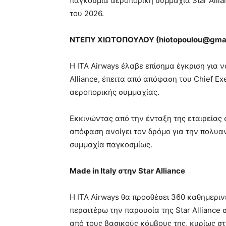
παγκόσμια αεροπορική συμμαχία Star Allia
του 2026.
ΝΤΕΠΥ ΧΙΩΤΟΠΟΥΛΟΥ (
hiotopoulou
@
gma
Η ITA Airways έλαβε επίσημα έγκριση για ν
Alliance, έπειτα από απόφαση του Chief E
αεροπορικής συμμαχίας.
Εκκινώντας από την ένταξη της εταιρείας 
απόφαση ανοίγει τον δρόμο για την πολυα
συμμαχία παγκοσμίως.
Made in Italy
στην
Star Alliance
Η ITA Airways θα προσθέσει 360 καθημεριν
περαιτέρω την παρουσία της Star Alliance
από τους βασικούς κόμβους της, κυρίως σ