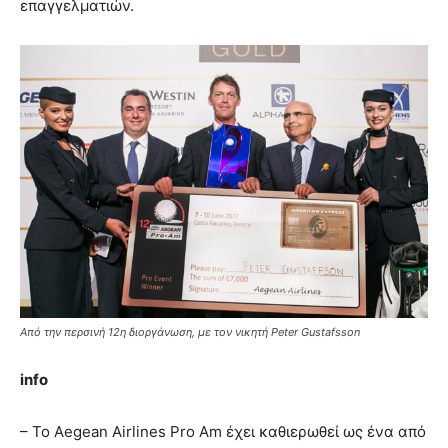
επαγγελματιών.
Από την περσινή 12η διοργάνωση, με τον νικητή Peter Gustafsson
info
– Το Aegean Airlines Pro Am έχει καθιερωθεί ως ένα από