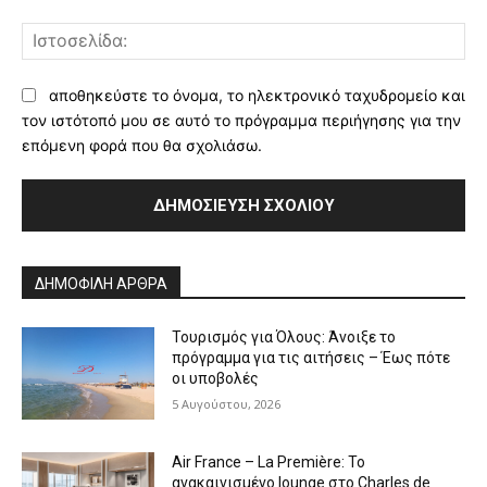
Ισ
αποθηκεύστε το όνομα, το ηλεκτρονικό ταχυδρομείο και
τον ιστότοπό μου σε αυτό το πρόγραμμα περιήγησης για την
επόμενη φορά που θα σχολιάσω.
Alternative:
ΔΗΜΟΦΙΛΗ ΑΡΘΡΑ
Τουρισμός για Όλους: Άνοιξε το
πρόγραμμα για τις αιτήσεις – Έως πότε
οι υποβολές
5 Αυγούστου, 2026
Air France – La Première: Το
ανακαινισμένο lounge στο Charles de