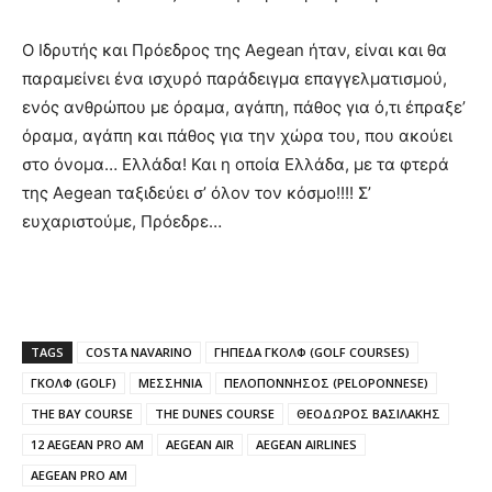
Ο Ιδρυτής και Πρόεδρος της Aegean ήταν, είναι και θα
παραμείνει ένα ισχυρό παράδειγμα επαγγελματισμού,
ενός ανθρώπου με όραμα, αγάπη, πάθος για ό,τι έπραξε’
όραμα, αγάπη και πάθος για την χώρα του, που ακούει
στο όνομα… Ελλάδα! Και η οποία Ελλάδα, με τα φτερά
της Aegean ταξιδεύει σ’ όλον τον κόσμο!!!! Σ’
ευχαριστούμε, Πρόεδρε…
TAGS
COSTA NAVARINO
ΓΗΠΕΔΑ ΓΚΟΛΦ (GOLF COURSES)
ΓΚΟΛΦ (GOLF)
ΜΕΣΣΗΝΙΑ
ΠΕΛΟΠΟΝΝΗΣΟΣ (PELOPONNESE)
THE BAY COURSE
THE DUNES COURSE
ΘΕΟΔΩΡΟΣ ΒΑΣΙΛΑΚΗΣ
12 AEGEAN PRO AM
AEGEAN AIR
AEGEAN AIRLINES
AEGEAN PRO AM