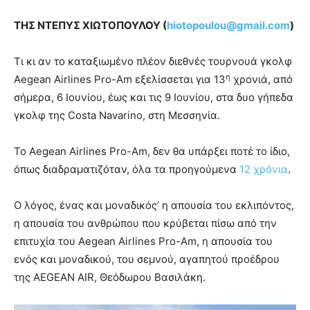
ΤΗΣ ΝΤΕΠΥΣ ΧΙΩΤΟΠΟΥΛΟΥ (
hiotopoulou@gmail.com
)
Τι κι αν το καταξιωμένο πλέον διεθνές τουρνουά γκολφ
η
Aegean Airlines Pro-Am εξελίσσεται για 13
χρονιά, από
σήμερα, 6 Ιουνίου, έως και τις 9 Ιουνίου, στα δυο γήπεδα
γκολφ της Costa Navarino, στη Μεσσηνία.
Το Aegean Airlines Pro-Am, δεν θα υπάρξει ποτέ το ίδιο,
όπως διαδραματιζόταν, όλα τα προηγούμενα
12 χρόνια
.
Ο λόγος, ένας και μοναδικός’ η απουσία του εκλιπόντος,
η απουσία του ανθρώπου που κρύβεται πίσω από την
επιτυχία του Aegean Airlines Pro-Am, η απουσία του
ενός και μοναδικού, του σεμνού, αγαπητού προέδρου
της AEGEAN AIR, Θεόδωρου Βασιλάκη.