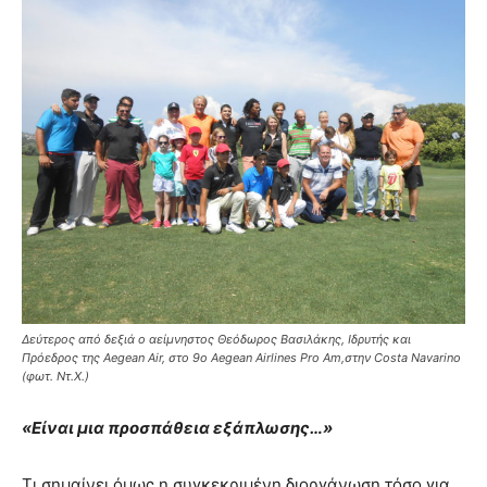
Δεύτερος από δεξιά ο αείμνηστος Θεόδωρος Βασιλάκης, Ιδρυτής και
Πρόεδρος της Aegean Air, στο 9ο Aegean Airlines Pro Am,στην Costa Navarino
(φωτ. Ντ.Χ.)
«Είναι μια προσπάθεια εξάπλωσης…»
Τι σημαίνει όμως η συγκεκριμένη διοργάνωση τόσο για