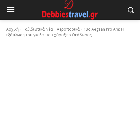
Αρχική
Ταξιδιωτικά Νέα
Αεροπορικά
13ο Aegean Pro Am: Η
εξάπλωση του γκολφ που χάραξε ο Θεόδωρος...