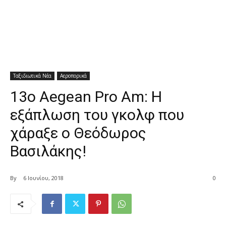
Ταξιδιωτικά Νέα
Αεροπορικά
13ο Aegean Pro Am: Η
εξάπλωση του γκολφ που
χάραξε ο Θεόδωρος
Βασιλάκης!
By
6 Ιουνίου, 2018
0