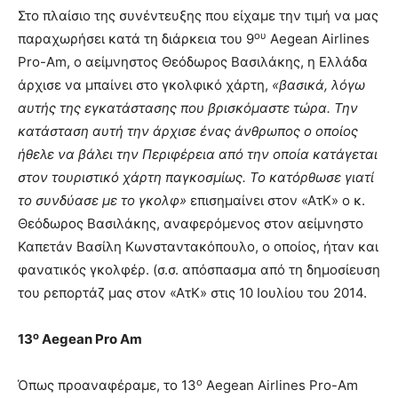
Στο πλαίσιο της συνέντευξης που είχαμε την τιμή να μας
ου
παραχωρήσει κατά τη διάρκεια του 9
Aegean Airlines
Pro-Am, ο αείμνηστος Θεόδωρος Βασιλάκης, η Ελλάδα
άρχισε να μπαίνει στο γκολφικό χάρτη,
«βασικά, λόγω
αυτής της εγκατάστασης που βρισκόμαστε τώρα. Την
κατάσταση αυτή την άρχισε ένας άνθρωπος ο οποίος
ήθελε να βάλει την Περιφέρεια από την οποία κατάγεται
στον τουριστικό χάρτη παγκοσμίως. Το κατόρθωσε γιατί
το συνδύασε με το γκολφ»
επισημαίνει στον «ΑτΚ» ο κ.
Θεόδωρος Βασιλάκης, αναφερόμενος στον αείμνηστο
Καπετάν Βασίλη Κωνσταντακόπουλο, ο οποίος, ήταν και
φανατικός γκολφέρ. (σ.σ. απόσπασμα από τη δημοσίευση
του ρεπορτάζ μας στον «ΑτΚ» στις 10 Ιουλίου του 2014.
ο
13
Aegean Pro Am
ο
Όπως προαναφέραμε, το 13
Aegean Airlines Pro-Am