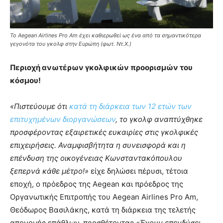
Το Aegean Airlines Pro Am έχει καθιερωθεί ως ένα από τα σημαντικότερα
γεγονότα του γκολφ στην Ευρώπη (φωτ. Ντ.Χ.)
Περιοχή ανωτέρων γκολφικών προορισμών του
κόσμου!
«Πιστεύουμε ότι
κατά τη διάρκεια των 12 ετών των
επιτυχημένων διοργανώσεων
, το γκολφ αναπτύχθηκε
προσφέροντας εξαιρετικές ευκαιρίες στις γκολφικές
επιχειρήσεις. Αναμφισβήτητα η συνεισφορά και η
επένδυση της οικογένειας Κωνσταντακόπουλου
ξεπερνά κάθε μέτρο!»
είχε δηλώσει πέρυσι, τέτοια
εποχή, ο πρόεδρος της Aegean και πρόεδρος της
Οργανωτικής Επιτροπής του Aegean Airlines Pro Am,
Θεόδωρος Βασιλάκης, κατά τη διάρκεια της τελετής
απονομής επάθλων, προσθέτοντας
«Έχουν επενδύσει