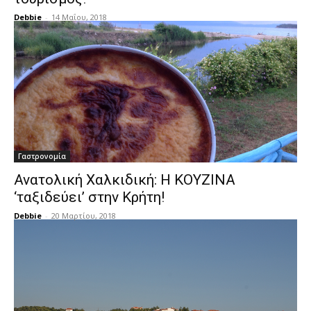
Debbie
-
14 Μαΐου, 2018
Γαστρονομία
Ανατολική Χαλκιδική: Η KOYZINA
‘ταξιδεύει’ στην Κρήτη!
Debbie
-
20 Μαρτίου, 2018