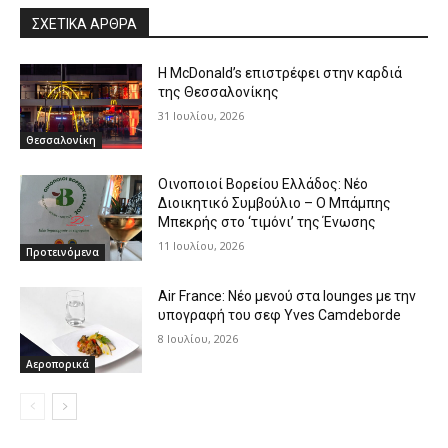
ΣΧΕΤΙΚΑ ΑΡΘΡΑ
Η McDonald’s επιστρέφει στην καρδιά
της Θεσσαλονίκης
31 Ιουλίου, 2026
Θεσσαλονίκη
Οινοποιοί Βορείου Ελλάδος: Νέο
Διοικητικό Συμβούλιο – Ο Μπάμπης
Μπεκρής στο ‘τιμόνι’ της Ένωσης
11 Ιουλίου, 2026
Προτεινόμενα
Air France: Νέο μενού στα lounges με την
υπογραφή του σεφ Yves Camdeborde
8 Ιουλίου, 2026
Αεροπορικά