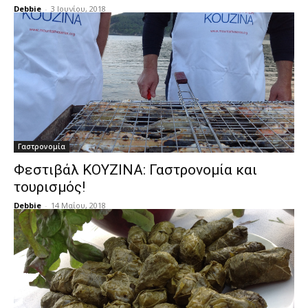
Debbie
-
3 Ιουνίου, 2018
Γαστρονομία
Φεστιβάλ ΚΟΥΖΙΝΑ: Γαστρονομία και
τουρισμός!
Debbie
-
14 Μαΐου, 2018