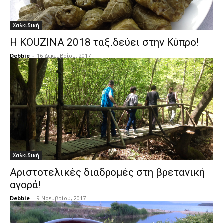
Χαλκιδική
H KOUZINA 2018 ταξιδεύει στην Κύπρο!
Debbie
-
16 Δεκεμβρίου, 2017
Χαλκιδική
Αριστοτελικές διαδρομές στη βρετανική
αγορά!
Debbie
-
9 Νοεμβρίου, 2017