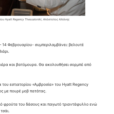
του Hyatt Regency Thessaloniki, Απόστολος Αλτάνης
– 14 Φεβρουαρίου- συμπεριλαμβάνει: βελουτέ
ιάρι.
βιέρα και βατόμουρα. Θα ακολουθήσει σορμπέ από
δα του εστιατορίου «Αμβροσία» του Hyatt Regency
τος με πουρέ μοβ πατάτας.
από φρούτα του δάσους και παγωτό τριαντάφυλλο ενώ
τσάι.