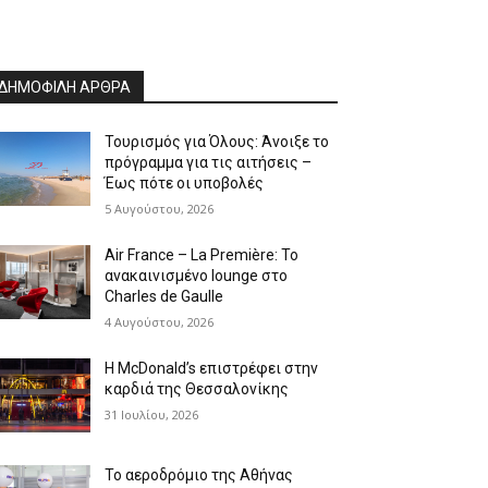
ΔΗΜΟΦΙΛΗ ΑΡΘΡΑ
Τουρισμός για Όλους: Άνοιξε το
πρόγραμμα για τις αιτήσεις –
Έως πότε οι υποβολές
5 Αυγούστου, 2026
Air France – La Première: Το
ανακαινισμένο lounge στο
Charles de Gaulle
4 Αυγούστου, 2026
Η McDonald’s επιστρέφει στην
καρδιά της Θεσσαλονίκης
31 Ιουλίου, 2026
Το αεροδρόμιο της Αθήνας