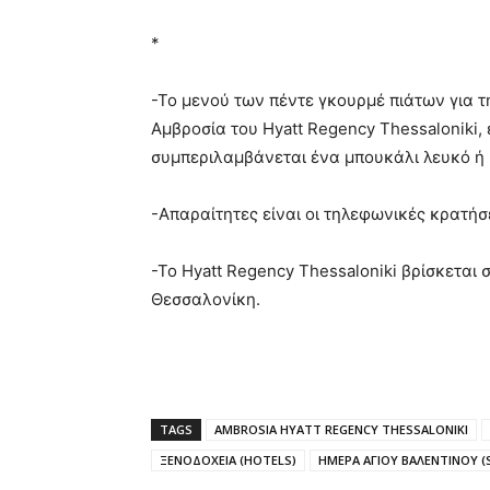
*
-Το μενού των πέντε γκουρμέ πιάτων για τ
Αμβροσία του Hyatt Regency Thessaloniki, ε
συμπεριλαμβάνεται ένα μπουκάλι λευκό ή 
-Απαραίτητες είναι οι τηλεφωνικές κρατήσ
-Το Hyatt Regency Thessaloniki βρίσκεται 
Θεσσαλονίκη.
TAGS
AMBROSIA HYATT REGENCY THESSALONIKI
ΞΕΝΟΔΟΧΕΙΑ (HOTELS)
ΗΜΕΡΑ ΑΓΙΟΥ ΒΑΛΕΝΤΙΝΟΥ (S