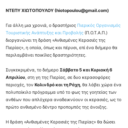
ΝΤΕΠΥ ΧΙΩΤΟΠΟΥΛΟΥ (
hiotopoulou
@
gmail
.
com
)
Για άλλη μια χρονιά, ο δραστήριος
Πιερικός Οργανισμός
Τουριστικής Ανάπτυξης και Προβολής
(Π.Ο.Τ.Α.Π.)
διοργανώνει τη δράση «Ανθισμένες Κερασιές της
Πιερίας», η οποία, όπως και πέρυσι, επί ένα διήμερο θα
περιλαμβάνει ποικίλες δραστηριότητες.
Συγκεκριμένα, το διήμερο
Σάββατο 5 και Κυριακή 6
Απριλίου
, στη γη της Πιερίας, σε δυο κερασοφόρες
περιοχές, τον
Κολινδρό και τη Ράχη
, θα λάβει χώρα ένα
πολυποίκιλο πρόγραμμα υπό το φως της γοητείας των
ανθέων που απλόχερα αναδεικνύουν οι κερασιές, ως το
πρώτο ανθισμένο δέντρο προπομπός της άνοιξης.
Η δράση «Ανθισμένες Κερασιές της Πιερίας» θα δώσει