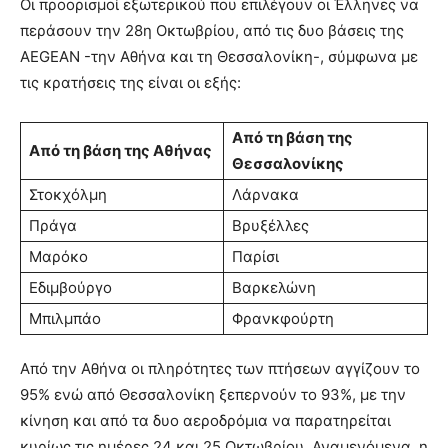
Οι προορισμοί εξωτερικού που επιλέγουν οι Έλληνες να
περάσουν την 28η Οκτωβρίου, από τις δυο βάσεις της
AEGEAN -την Αθήνα και τη Θεσσαλονίκη-, σύμφωνα με
τις κρατήσεις της είναι οι εξής:
Από τη βάση της
Από τη βάση της Αθήνας
Θεσσαλονίκης
Στοκχόλμη
Λάρνακα
Πράγα
Βρυξέλλες
Μαρόκο
Παρίσι
Εδιμβούργο
Βαρκελώνη
Μπιλμπάο
Φρανκφούρτη
Από την Αθήνα οι πληρότητες των πτήσεων αγγίζουν το
95% ενώ από Θεσσαλονίκη ξεπερνούν το 93%, με την
κίνηση και από τα δυο αεροδρόμια να παρατηρείται
κυρίως τις ημέρες 24 και 25 Οκτωβρίου. Αναμενόμενα, η