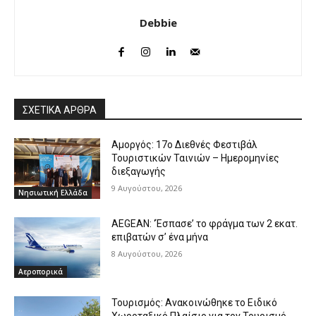
Debbie
ΣΧΕΤΙΚΑ ΑΡΘΡΑ
Αμοργός: 17ο Διεθνές Φεστιβάλ
Τουριστικών Ταινιών – Ημερομηνίες
διεξαγωγής
9 Αυγούστου, 2026
Νησιωτική Ελλάδα
AEGEAN: ‘Έσπασε’ το φράγμα των 2 εκατ.
επιβατών σ’ ένα μήνα
8 Αυγούστου, 2026
Αεροπορικά
Τουρισμός: Ανακοινώθηκε το Ειδικό
Χωροταξικό Πλαίσιο για τον Τουρισμό