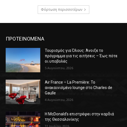
Φόρτωση περισσοτέρων
ΠΡΟΤΕΙΝΟΜΕΝΑ
Τουρισμός για Όλους: Άνοιξε το
πρόγραμμα για τις αιτήσεις – Έως πότε
οι υποβολές
5 Αυγούστου, 2026
Air France – La Première: Το
ανακαινισμένο lounge στο Charles de
Gaulle
4 Αυγούστου, 2026
Η McDonald’s επιστρέφει στην καρδιά
της Θεσσαλονίκης
31 Ιουλίου, 2026