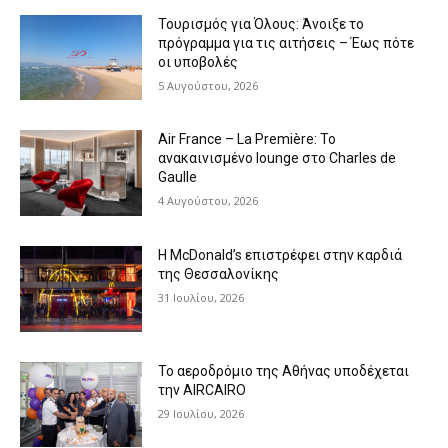
Τουρισμός για Όλους: Άνοιξε το
πρόγραμμα για τις αιτήσεις – Έως πότε
οι υποβολές
5 Αυγούστου, 2026
Air France – La Première: Το
ανακαινισμένο lounge στο Charles de
Gaulle
4 Αυγούστου, 2026
Η McDonald’s επιστρέφει στην καρδιά
της Θεσσαλονίκης
31 Ιουλίου, 2026
Το αεροδρόμιο της Αθήνας υποδέχεται
την AIRCAIRO
29 Ιουλίου, 2026