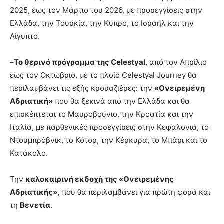
2025, έως τον Μάρτιο του 2026, με προσεγγίσεις στην
Ελλάδα, την Τουρκία, την Κύπρο, το Ισραήλ και την
Αίγυπτο.
–
Το θερινό πρόγραμμα της Celestyal
, από τον Απρίλιο
έως τον Οκτώβριο, με το πλοίο Celestyal Journey θα
περιλαμβάνει τις εξής κρουαζιέρες: την
«Ονειρεμένη
Αδριατική»
που θα ξεκινά από την Ελλάδα και θα
επισκέπτεται το Μαυροβούνιο, την Κροατία και την
Ιταλία, με παρθενικές προσεγγίσεις στην Κεφαλονιά, το
Ντουμπρόβνικ, το Κότορ, την Κέρκυρα, το Μπάρι και το
Κατάκολο.
Την
καλοκαιρινή εκδοχή της «Ονειρεμένης
Αδριατικής»,
που θα περιλαμβάνει για πρώτη φορά και
τη
Βενετία
.