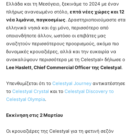
Ελλάδα και τη Μεσόγειο, ξεκινάμε το 2024 με έναν
πλήρως ανανεωμένο στόλο,
επτά νέες χώρες και 12
νέα λιμάνια, παγκοσμίως
. Δραστηριοποιούμαστε στα
ελληνικά νησιά και όχι μόνο, περισσότερο από
οποιονδήποτε άλλον, ωστόσο οι επιβάτες μας
αναζητούν περισσότερους προορισμούς, ακόμα πιο
δυναμικές κρουαζιέρες, αλλά και την ευκαιρία να
ανακαλύψουν περισσότερα με τη Celestyal» δήλωσε ο
Lee Haslett,
Chief
Commercial
Officer
της Celestyal
.
Υπενθυμίζεται ότι το
Celestyal Journey
αντικατέστησε
το
Celestyal Crystal
και το
Celestyal Discovery το
Celestyal Olympia
.
Εκκίνηση στις 2 Μαρτίου
Οι κρουαζιέρες της Celestyal για τη φετινή σεζόν