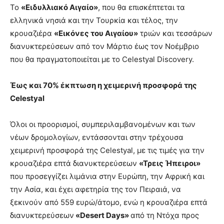
Το
«Ειδυλλιακό Αιγαίο»
, που θα επισκέπτεται τα
ελληνικά νησιά και την Τουρκία και τέλος, την
κρουαζιέρα
«Εικόνες του Αιγαίου»
τριών και τεσσάρων
διανυκτερεύσεων από τον Μάρτιο έως τον Νοέμβριο
που θα πραγματοποιείται με το Celestyal Discovery.
Έως και 70% έκπτωση η χειμερινή προσφορά της
Celestyal
Όλοι οι προορισμοί, συμπεριλαμβανομένων και των
νέων δρομολογίων, εντάσσονται στην τρέχουσα
χειμερινή προσφορά της Celestyal, με τις τιμές για την
κρουαζιέρα επτά διανυκτερεύσεων
«Τρεις Ήπειροι»
που προσεγγίζει λιμάνια στην Ευρώπη, την Αφρική και
την Ασία, και έχει αφετηρία της τον Πειραιά, να
ξεκινούν από 559 ευρώ/άτομο, ενώ η κρουαζιέρα επτά
διανυκτερεύσεων
«Desert Days»
από τη Ντόχα προς