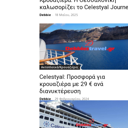
Κρουαζιέρα: Η Θεσσαλονίκη
καλωσορίζει το Celestyal Journ
Debbie
-
18 Μαΐου, 2025
Ακτοπλοϊκά/Κρουαζιέρες
Celestyal: Προσφορά για
κρουαζιέρα με 29 € ανά
διανυκτέρευση
Debbie
-
29 Φεβρουαρίου, 2024