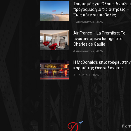
Τουρισμός για Όλους: Άνοιξε 
πρόγραμμα για τις αιτήσεις –
Έως πότε οι υποβολές
5 Αυγούστου, 2026
Air France – La Première: Το
ανακαινισμένο lounge στο
Charles de Gaulle
4 Αυγούστου, 2026
Η McDonald’s επιστρέφει στην
καρδιά της Θεσσαλονίκης
31 Ιουλίου, 2026
I' a