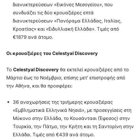
διανυκτερεύσεων «Εικόνες Μεσογείου», που
συνδυάζει τις δύο κρουαζιέρες επτά
διανυκτερεύσεων «Πανόραμα Ελλάδας, Ιταλίας,
Κροατίας» και «Ειδυλλιακή Ελλάδα». Τιμές από
€1879 ανά άτομο.
Οι κρουαζιέρες του
Celestyal
Discovery
Το
Celestyal Discovery
θα εκτελεί κρουαζιέρες από το
Μάρτιο έως το Νοέμβριο, επίσης μετ’ επιστροφής από
την Αθήνα, και θα προσφέρει:
36 αναχωρήσεις της τριήμερης κρουαζιέρας
«Εμβληματικά Ελληνικά Νησιά», με προσεγγίσεις στη
Μύκονο στην Ελλάδα, το Κουσάντασι (Έφεσος) στην
Τουρκία, την Πάτμο, την Κρήτη και τη Σαντορίνη στην
Ελλάδα. Τιμές από €439 ανά άτομο.