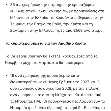
35 αναχωρήσεις της τετραήμερης κρουαζιέρας
«Εμβληματικά Ελληνικά Νησιά», με προσεγγίσεις στη
Μύκονο στην Ελλάδα, το Κουσάντασι (Έφεσος) στην
Τουρκία, την Πάτμο, τη Ρόδο, την Κρήτη και τη
Σαντορίνη στην Ελλάδα. Τιμές από €569 ανά άτομο.
Τα
κυριότερα
ση
μ
εία
για
τον
Αραβικό
Κόλ
π
ο
Το Celestyal Journey θα εκτελεί κρουαζιέρες από το
Νοέμβριο μέχρι το Μάρτιο και θα προσφέρει:
16 αναχωρήσεις της κρουαζιέρας επτά
διανυκτερεύσεων «Ημέρες Ερήμου» το 2027, και 8
αναχωρήσεις στις αρχές του 2028, με την επιλογή
αναχώρησης είτε από τη Ντόχα του Κατάρ είτε από
το Ντουμπάι, ΗΑΕ. Οι προσεγγίσεις περιλαμβάνουν το
Ντουμπάι (με διανυκτέρευση), το νησί Sir Bani Yas, το