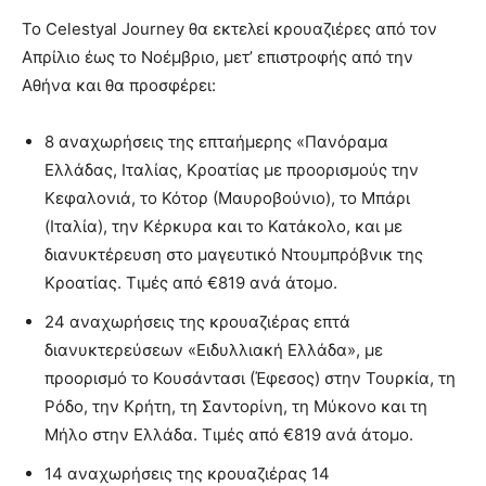
Το Celestyal Journey θα εκτελεί κρουαζιέρες από τον
Απρίλιο έως το Νοέμβριο, μετ’ επιστροφής από την
Αθήνα και θα προσφέρει:
8 αναχωρήσεις της επταήμερης «Πανόραμα
Ελλάδας, Ιταλίας, Κροατίας με προορισμούς την
Κεφαλονιά, το Κότορ (Μαυροβούνιο), το Μπάρι
(Ιταλία), την Κέρκυρα και το Κατάκολο, και με
διανυκτέρευση στο μαγευτικό Ντουμπρόβνικ της
Κροατίας. Τιμές από €819 ανά άτομο.
24 αναχωρήσεις της κρουαζιέρας επτά
διανυκτερεύσεων «Ειδυλλιακή Ελλάδα», με
προορισμό το Κουσάντασι (Έφεσος) στην Τουρκία, τη
Ρόδο, την Κρήτη, τη Σαντορίνη, τη Μύκονο και τη
Μήλο στην Ελλάδα. Τιμές από €819 ανά άτομο.
14 αναχωρήσεις της κρουαζιέρας 14