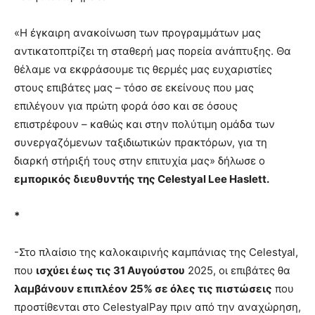
«Η έγκαιρη ανακοίνωση των προγραμμάτων μας
αντικατοπτρίζει τη σταθερή μας πορεία ανάπτυξης. Θα
θέλαμε να εκφράσουμε τις θερμές μας ευχαριστίες
στους επιβάτες μας – τόσο σε εκείνους που μας
επιλέγουν για πρώτη φορά όσο και σε όσους
επιστρέφουν – καθώς και στην πολύτιμη ομάδα των
συνεργαζόμενων ταξιδιωτικών πρακτόρων, για τη
διαρκή στήριξή τους στην επιτυχία μας» δήλωσε ο
ε
μπ
ορικός
δ
ιευθυντής
της
Celestyal
Lee
Haslett
.
*
-Στο πλαίσιο της καλοκαιρινής καμπάνιας της Celestyal,
που
ισχύει
έως
τις
31
Αυγούστου
2025, οι επιβάτες θα
λα
μ
βάνουν
ε
π
ι
π
λέον
25%
σε
όλες
τις
π
ιστώσεις
που
προστίθενται στο CelestyalPay πριν από την αναχώρηση,