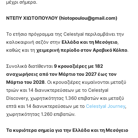
μέχρι σήμερα.
ΝΤΕΠΥ ΧΙΩΤΟΠΟΥΛΟΥ (
hiotopoulou
@
gmail
.
com
)
Το ετήσιο πρόγραμμα της Celestyal περιλαμβάνει την
καλοκαιρινή σεζόν στην
Ελλάδα
και
τη
Μεσόγειο
,
καθώς και τη
χει
μ
ερινή
π
ερίοδο
στον
Αραβικό
Κόλ
π
ο
.
Συνολικά διατίθενται
9 κρουαζιέρες με 182
αναχωρήσεις από τον Μάρτιο του 2027 έως τον
Μάρτιο του 2028
. Οι κρουαζιέρες κυμαίνονται μεταξύ
τριών και 14 διανυκτερεύσεων με το Celestyal
Discovery, χωρητικότητας 1.360 επιβατών και μεταξύ
επτά και 14 διανυκτερεύσεων με το
Celestyal Journey
,
χωρητικότητας 1.260 επιβατών.
Τα
κυριότερα
ση
μ
εία
για
την
Ελλάδα
και
τη
Μεσόγειο