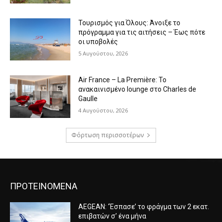
Τουρισμός για Όλους: Άνοιξε το
πρόγραμμα για τις αιτήσεις – Έως πότε
οι υποβολές
5 Αυγούστου, 2026
Air France – La Première: Το
ανακαινισμένο lounge στο Charles de
Gaulle
4 Αυγούστου, 2026
Φόρτωση περισσοτέρων
ΠΡΟΤΕΙΝΟΜΕΝΑ
AEGEAN: ‘Έσπασε’ το φράγμα των 2 εκατ.
επιβατών σ’ ένα μήνα