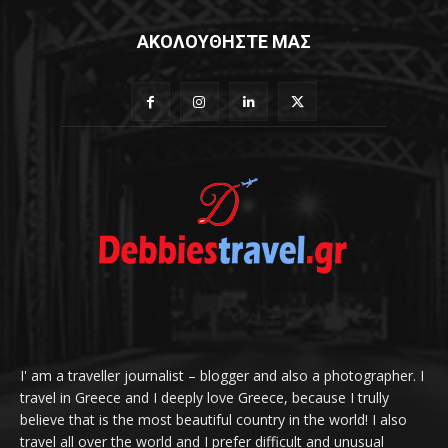
ΑΚΟΛΟΥΘΗΣΤΕ ΜΑΣ
I' am a traveller journalist – blogger and also a photographer. I
travel in Greece and I deeply love Greece, because I trully
believe that is the most beautiful country in the world! I also
travel all over the world and I prefer difficult and unusual