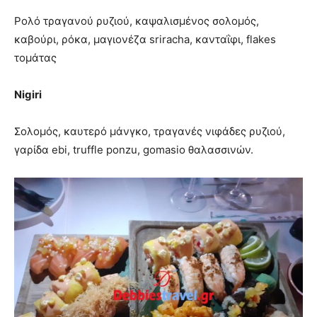
Ρολό τραγανού ρυζιού, καψαλισμένος σολομός,
καβούρι, ρόκα, μαγιονέζα sriracha, κανταΐφι, flakes
τομάτας
Nigiri
Σολομός, καυτερό μάνγκο, τραγανές νιφάδες ρυζιού,
γαρίδα ebi, truffle ponzu, gomasio θαλασσινών.