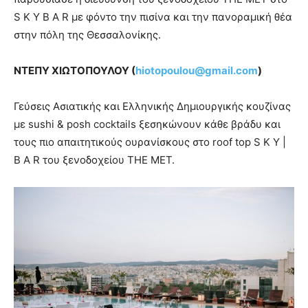
S K Y B A R με φόντο την πισίνα και την πανοραμική θέα
στην πόλη της Θεσσαλονίκης.
ΝΤΕΠΥ ΧΙΩΤΟΠΟΥΛΟΥ (
hiotopoulou
@
gmail
.
com
)
Γεύσεις Ασιατικής και Ελληνικής Δημιουργικής κουζίνας
με sushi & posh cocktails ξεσηκώνουν κάθε βράδυ και
τους πιο απαιτητικούς ουρανίσκους στο roof top S K Y |
B A R του ξενοδοχείου ΤΗΕ ΜΕΤ.