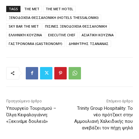
TAGS
THE MET
THE MET HOTEL
ΞΕΝΟΔΟΧΕΙΑ ΘΕΣΣΑΛΟΝΙΚΗ (HOTELS THESSALONIKI)
SKY BAR THE MET
ΠΙΣΙΝΕΣ ΞΕΝΟΔΟΧΕΙΑ ΘΕΣΣΑΛΟΝΙΚΗ
ΕΛΛΗΝΙΚΉ ΚΟΥΖΙΝΑ
EXECUTIVE CHEF
ΑΣΙΑΤΙΚΗ ΚΟΥΖΙΝΑ
ΓΑΣΤΡΟΝΟΜΙΑ (GASTRONOMY)
ΔΗΜΗΤΡΗΣ ΤΣΑΝΑΝΑΣ
Προηγούμενο άρθρο
Επόμενο άρθρο
Υπουργείο Τουρισμού –
Trinity Group Hospitality: Το
Όλγα Κεφαλογιάννη:
νέο πρότζεκτ στην
«Ξεκινάμε δουλειά»
Αμμουλιανή Χαλκιδικής που
ανεβάζει τον πήχη ψηλά