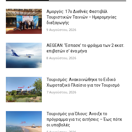
Αμοργός: 17ο Διεθνές Φεστιβάλ
Τουριστικών Ταινιών – Ημερομηνίες
διεξαγωγής
9 Αυγούστου, 2026
AEGEAN: ‘Έσπασε’ το φράγμα των 2 εκατ.
επιβατών σ’ ένα μήνα
8 Αυγούστου, 2026
Τουρισμός: Ανακοινώθηκε το Ειδικό
Χωροταξικό Πλαίσιο για τον Τουρισμό
7 Αυγούστου, 2026
Τουρισμός για Όλους: Άνοιξε το
πρόγραμμα για τις αιτήσεις – Έως πότε
οι υποβολές
5 Αυγούστου, 2026