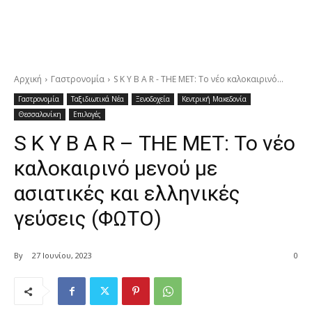
Αρχική
Γαστρονομία
S K Y B A R - ΤΗΕ ΜΕΤ: Το νέο καλοκαιρινό...
Γαστρονομία
Ταξιδιωτικά Νέα
Ξενοδοχεία
Κεντρική Μακεδονία
Θεσσαλονίκη
Επιλογές
S K Y B A R – ΤΗΕ ΜΕΤ: Το νέο
καλοκαιρινό μενού με
ασιατικές και ελληνικές
γεύσεις (ΦΩΤΟ)
By
27 Ιουνίου, 2023
0