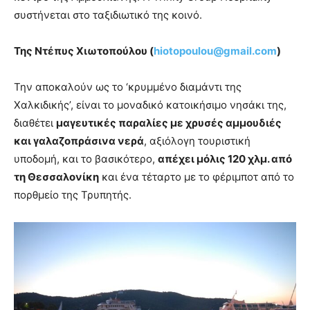
συστήνεται στο ταξιδιωτικό της κοινό.
Της Ντέπυς Χιωτοπούλου (
hiotopoulou@
gmail.
com
)
Την αποκαλούν ως το ‘κρυμμένο διαμάντι της
Χαλκιδικής’, είναι το μοναδικό κατοικήσιμο νησάκι της,
διαθέτει
μαγευτικές παραλίες με χρυσές αμμουδιές
και γαλαζοπράσινα νερά
, αξιόλογη τουριστική
υποδομή, και το βασικότερο,
απέχει μόλις 120 χλμ. από
τη Θεσσαλονίκη
και ένα τέταρτο με το φέριμποτ από το
πορθμείο της Τρυπητής.