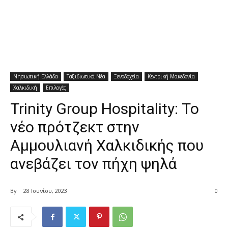
Νησιωτική Ελλάδα
Ταξιδιωτικά Νέα
Ξενοδοχεία
Κεντρική Μακεδονία
Χαλκιδική
Επιλογές
Trinity Group Hospitality: Το
νέο πρότζεκτ στην
Αμμουλιανή Χαλκιδικής που
ανεβάζει τον πήχη ψηλά
By
28 Ιουνίου, 2023
0