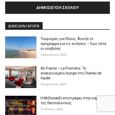
Alternative:
ΔΗΜΟΦΙΛΗ ΑΡΘΡΑ
Τουρισμός για Όλους: Άνοιξε το
πρόγραμμα για τις αιτήσεις – Έως πότε
οι υποβολές
5 Αυγούστου, 2026
Air France – La Première: Το
ανακαινισμένο lounge στο Charles de
Gaulle
4 Αυγούστου, 2026
Η McDonald’s επιστρέφει στην καρδιά
της Θεσσαλονίκης
31 Ιουλίου, 2026