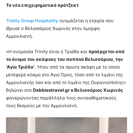
Το νέο επιχειρηματικό πρότζεκτ
Trinity Group Hospitality
ονομάζεται η εταιρία που
ίδρυσε ο Βελισσάριος Χωρινός στην όμορφη
Αμμουλιανή.
«Η ονομασία Trinity είναι η Τριάδα και
προέρχεται από
το όνομα του σκάφους του παππού Βελισσάριου, την
‘Αγία Τριάδα’
. Ήταν από τα πρώτα σκάφη με το οποίο
μετέφερε κόσμο στο Άγιο Όρος, τόσο από το λιμάνι της
Αμμουλιανής όσο και από το λιμάνι της Ουρανούπολης»
δηλώνει στο
Debbiestravel.gr ο Βελισσάριος Χωρινός
φανερώνοντας παράλληλα τους συναισθηματικούς
τους δεσμούς με την Αμμουλιανή.