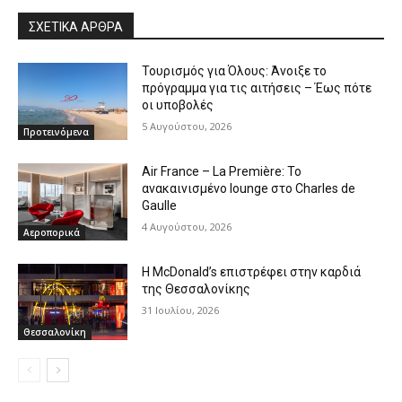
ΣΧΕΤΙΚΑ ΑΡΘΡΑ
Τουρισμός για Όλους: Άνοιξε το
πρόγραμμα για τις αιτήσεις – Έως πότε
οι υποβολές
5 Αυγούστου, 2026
Προτεινόμενα
Air France – La Première: Το
ανακαινισμένο lounge στο Charles de
Gaulle
4 Αυγούστου, 2026
Αεροπορικά
Η McDonald’s επιστρέφει στην καρδιά
της Θεσσαλονίκης
31 Ιουλίου, 2026
Θεσσαλονίκη