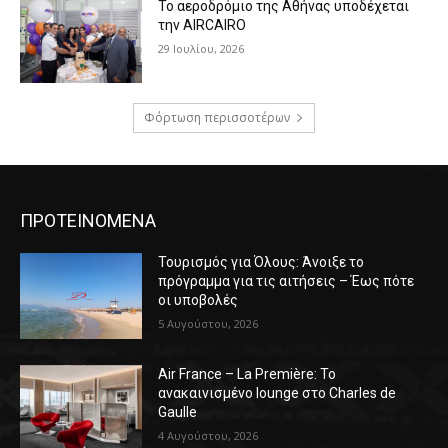
Το αεροδρόμιο της Αθήνας υποδέχεται
την AIRCAIRO
29 Ιουλίου, 2026
Φόρτωση περισσοτέρων
ΠΡΟΤΕΙΝΟΜΕΝΑ
Τουρισμός για Όλους: Άνοιξε το
πρόγραμμα για τις αιτήσεις – Έως πότε
οι υποβολές
5 Αυγούστου, 2026
Air France – La Première: Το
ανακαινισμένο lounge στο Charles de
Gaulle
4 Αυγούστου, 2026