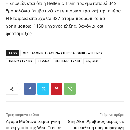
– Σημειώνεται ότι η Hellenic Train πραγματοποιεί 342
δρομολόγια (επιβατικά και εμπορικά τραίνα) την ημέρα.
Η Εταιρεία απασχολεί 637 άτομα προσωπικό και
χρησιμοποιεί 1.160 μηχανές έλξης, βαγόνια και
φορτάμαξες.
TAGS
ΘΕΣΣΑΛΟΝΙΚΗ - ΑΘΗΝΑ (THESSALONIKI - ATHENS)
ΤΡΕΝΟ (TRAIN)
ETR470
HELLENIC TRAIN
86η ΔΕΘ
Προηγούμενο άρθρο
Επόμενο άρθρο
Αγορά Μοδιάνο: Στρατηγική
86η ΔΕΘ: Αραβικός αέρας σε
συνεργασία της Wise Greece
μια έκθεση υπερπαραγωγή