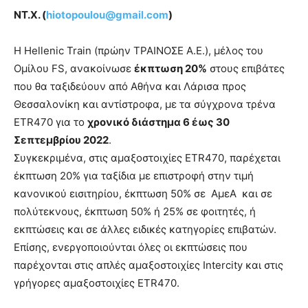
ΝΤ.Χ. (
hiotopoulou@gmail.com
)
H Hellenic Train (πρώην ΤΡΑΙΝΟΣΕ Α.Ε.), μέλος του
Ομίλου FS, ανακοίνωσε
έκπτωση 20%
στους επιβάτες
που θα ταξιδεύουν από Αθήνα και Λάρισα προς
Θεσσαλονίκη και αντίστροφα, με τα σύγχρονα τρένα
ETR470 για το
χρονικό διάστημα 6 έως 30
Σεπτεμβρίου 2022
.
Συγκεκριμένα, στις αμαξοστοιχίες ETR470, παρέχεται
έκπτωση 20% για ταξίδια με επιστροφή στην τιμή
κανονικού εισιτηρίου, έκπτωση 50% σε ΑμεΑ και σε
πολύτεκνους, έκπτωση 50% ή 25% σε φοιτητές, ή
εκπτώσεις και σε άλλες ειδικές κατηγορίες επιβατών.
Επίσης, ενεργοποιούνται όλες οι εκπτώσεις που
παρέχονται στις απλές αμαξοστοιχίες Intercity και στις
γρήγορες αμαξοστοιχίες ETR470.