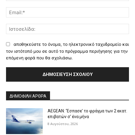
Ema
Ισ
αποθηκεύστε το όνομα, το ηλεκτρονικό ταχυδρομείο και
τον ιστότοπό μου σε αυτό το πρόγραμμα περιήγησης για την
επόμενη φορά που θα σχολιάσω.
Alternative:
ΔΗΜΟΦΙΛΗ ΑΡΘΡΑ
AEGEAN: ‘Έσπασε’ το φράγμα των 2 εκατ.
επιβατών σ’ ένα μήνα
8 Αυγούστου, 2026