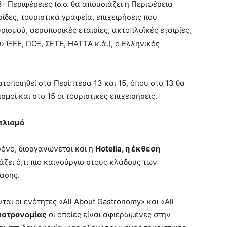
3- Περιφέρειες (σ.σ. θα απουσιάζει η Περιφέρεια
ίδες, τουριστικά γραφεία, επιχειρήσεις που
ρισμού, αεροπορικές εταιρίες, ακτοπλοϊκές εταιρίες,
ύ (ΞΕΕ, ΠΟΞ, ΣΕΤΕ, ΗΑΤΤΑ κ.ά.), ο Ελληνικός
τοποιηθεί στα Περίπτερα 13 και 15, όπου στο 13 θα
μοί και στο 15 οι τουριστικές επιχειρήσεις.
πλισμό
ρόνο, διοργανώνεται και η
H
otelia
, η έκθεση
άζει ό,τι πιο καινούργιο στους κλάδους των
ίασης.
αι οι ενότητες «All About Gastronomy» και «All
αστρονομίας
οι οποίες είναι αφιερωμένες στην