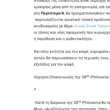
ανάδειξη της τοπικότητας κάθε περιοχής κ
εμπειρίας μέσα από τη γαστρονομία, επί τρε
στο
Περίπτερο 9
, θα πραγματοποιηθούν ma
παρουσιάζονται γευστικά τοπικά προϊόντα
συνδυασμούς με θέμα
«Local Greek Tastes
οι τάσεις και νέες εφαρμογές που κυριαρχ
η παράδοση και η αυθεντικότητα.
Και στην ενότητα για τον καφέ, κορυφαίοι
ποτών θα παρουσιάσουν τις τεχνικές τους,
εξελίξεις για τον καφέ.
ης
Χορηγός Επικοινωνίας της 38
Philoxenia 
*
ης
-Κατά τη διάρκεια της 38
Philoxenia θα 
θέμα: «Αναζητώντας την ισορροπία: Υπερ- 