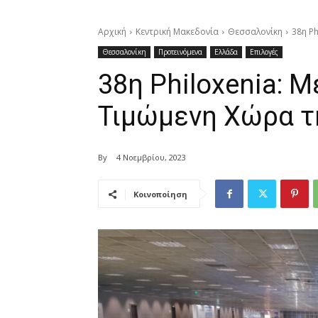
Αρχική
Κεντρική Μακεδονία
Θεσσαλονίκη
38η Ph
Θεσσαλονίκη
Προτεινόμενα
Ελλάδα
Επιλογές
38η Philoxenia: Μ
Τιμώμενη Χώρα τ
By
4 Νοεμβρίου, 2023
Κοινοποίηση