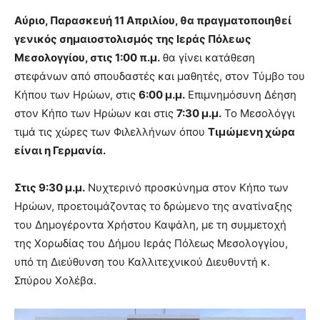
Αύριο, Παρασκευή 11 Απριλίου, θα πραγματοποιηθεί
γενικός σημαιοστολισμός της Ιεράς Πόλεως
Μεσολογγίου,
στις 1:00 π.μ
.
θα γίνει κατάθεση
στεφάνων από σπουδαστές και μαθητές, στον Τύμβο του
Κήπου των Ηρώων, στις
6:00 μ.μ.
Επιμνημόσυνη Δέηση
στον Κήπο των Ηρώων και στις
7:30 μ.μ.
Το Μεσολόγγι
τιμά τις χώρες των Φιλελλήνων όπου
Τιμώμενη χώρα
είναι η
Γερμανία.
Στις
9:30 μ.μ.
Νυχτερινό προσκύνημα στον Κήπο των
Ηρώων, προετοιμάζοντας το δρώμενο της ανατίναξης
του Δημογέροντα Χρήστου Καψάλη, με τη συμμετοχή
της Χορωδίας του Δήμου Ιεράς Πόλεως Μεσολογγίου,
υπό τη Διεύθυνση του Καλλιτεχνικού Διευθυντή κ.
Σπύρου Χολέβα.