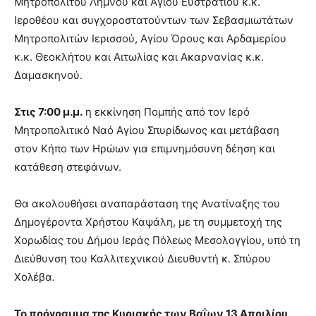
Μητροπολίτου Λήμνου και Αγίου Ευστρατίου κ.κ.
Ιεροθέου και συγχοροστατούντων των Σεβασμιωτάτων
Μητροπολιτών Ιερισσού, Αγίου Όρους και Αρδαμερίου
κ.κ. Θεοκλήτου και Αιτωλίας και Ακαρνανίας κ.κ.
Δαμασκηνού.
Στις
7:00 μ.μ.
η εκκίνηση Πομπής από τον Ιερό
Μητροπολιτικό Ναό Αγίου Σπυρίδωνος και μετάβαση
στον Κήπο των Ηρώων για επιμνημόσυνη δέηση και
κατάθεση στεφάνων.
Θα ακολουθήσει αναπαράσταση της Ανατίναξης του
Δημογέροντα Χρήστου Καψάλη, με τη συμμετοχή της
Χορωδίας του Δήμου Ιεράς Πόλεως Μεσολογγίου, υπό τη
Διεύθυνση του Καλλιτεχνικού Διευθυντή κ. Σπύρου
Χολέβα.
Το πρόγραμμα της Κυριακής των Βαΐων 13 Απριλίου