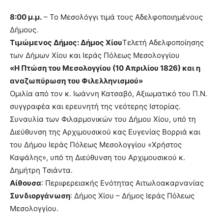
8:00 μ.μ.
– Το Μεσολόγγι τιμά τους Αδελφοποιημένους
Δήμους.
Τιμώμενος Δήμος: Δήμος Χίου
Τελετή Αδελφοποίησης
των Δήμων Χίου και Ιεράς Πόλεως Μεσολογγίου
«Η Πτώση του Μεσολογγίου (10 Απριλίου 1826) και η
αναζωπύρωση του Φιλελληνισμού»
Ομιλία από τον κ. Ιωάννη Κατσαβό, Αξιωματικό του Π.Ν.
συγγραφέα και ερευνητή της νεότερης Ιστορίας.
Συναυλία των Φιλαρμονικών του Δήμου Χίου, υπό τη
Διεύθυνση της Αρχιμουσικού κας Ευγενίας Βορριά και
του Δήμου Ιεράς Πόλεως Μεσολογγίου «Χρήστος
Καψάλης», υπό τη Διεύθυνση του Αρχιμουσικού κ.
Δημήτρη Τσιάντα.
Αίθουσα
: Περιφερειακής Ενότητας Αιτωλοακαρνανίας
Συνδιοργάνωση
: Δήμος Χίου – Δήμος Ιεράς Πόλεως
Μεσολογγίου.