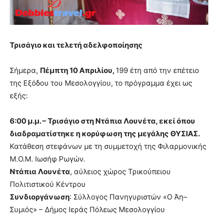
Τρισάγιο και τελετή αδελφοποίησης
Σήμερα,
Πέμπτη 10 Απριλίου,
199 έτη από την επέτειο
της Εξόδου του Μεσολογγίου, το πρόγραμμα έχει ως
εξής:
6:00 μ.μ. – Τρισάγιο στη Ντάπια Λουνέτα, εκεί όπου
διαδραματίστηκε η κορύφωση της μεγάλης ΘΥΣΙΑΣ.
Κατάθεση στεφάνων με τη συμμετοχή της Φιλαρμονικής
Μ.Ο.Μ. Ιωσήφ Ρωγών.
Ντάπια Λουνέτα
, αύλειος χώρος Τρικούπειου
Πολιτιστικού Κέντρου
Συνδιοργάνωση
: Σύλλογος Πανηγυριστών «Ο Άη–
Συμιός» – Δήμος Ιεράς Πόλεως Μεσολογγίου