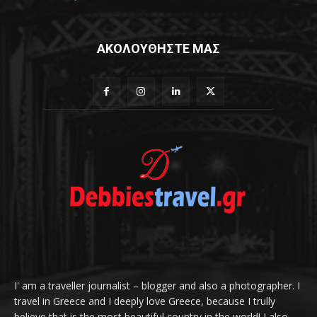
ΑΚΟΛΟΥΘΗΣΤΕ ΜΑΣ
I' am a traveller journalist – blogger and also a photographer. I
travel in Greece and I deeply love Greece, because I trully
believe that is the most beautiful country in the world! I also