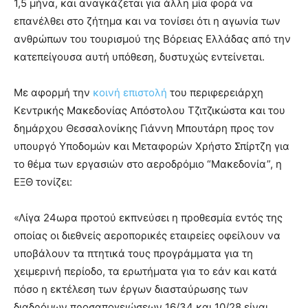
1,5 μήνα, και αναγκάζεται για άλλη μία φορά να
επανέλθει στο ζήτημα και να τονίσει ότι η αγωνία των
ανθρώπων του τουρισμού της Βόρειας Ελλάδας από την
κατεπείγουσα αυτή υπόθεση, δυστυχώς εντείνεται.
Με αφορμή την
κοινή επιστολή
του περιφερειάρχη
Κεντρικής Μακεδονίας Απόστολου Τζιτζικώστα και του
δημάρχου Θεσσαλονίκης Γιάννη Μπουτάρη προς τον
υπουργό Υποδομών και Μεταφορών Χρήστο Σπίρτζη για
το θέμα των εργασιών στο αεροδρόμιο “Μακεδονία”, η
ΕΞΘ τονίζει:
«Λίγα 24ωρα προτού εκπνεύσει η προθεσμία εντός της
οποίας οι διεθνείς αεροπορικές εταιρείες οφείλουν να
υποβάλουν τα πτητικά τους προγράμματα για τη
χειμερινή περίοδο, τα ερωτήματα για το εάν και κατά
πόσο η εκτέλεση των έργων διασταύρωσης των
διαδρόμων προσαπογειώσεων 16/34 και 10/28 είναι