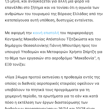
1,5 μήνα, και αναγκάζεται για άλλη μία φορά να
επανέλθει στο ζήτημα και να τονίσει ότι η αγωνία των
ανθρώπων του τουρισμού της Βόρειας Ελλάδας από την
κατεπείγουσα αυτή υπόθεση, δυστυχώς εντείνεται.
Με αφορμή την
κοινή επιστολή
του περιφερειάρχη
Κεντρικής Μακεδονίας Απόστολου Τζιτζικώστα και του
δημάρχου Θεσσαλονίκης Γιάννη Μπουτάρη προς τον
υπουργό Υποδομών και Μεταφορών Χρήστο Σπίρτζη για
το θέμα των εργασιών στο αεροδρόμιο “Μακεδονία”, η
ΕΞΘ τονίζει:
«Λίγα 24ωρα προτού εκπνεύσει η προθεσμία εντός της
οποίας οι διεθνείς αεροπορικές εταιρείες οφείλουν να
υποβάλουν τα πτητικά τους προγράμματα για τη
χειμερινή περίοδο, τα ερωτήματα για το εάν και κατά
πόσο η εκτέλεση των έργων διασταύρωσης των
διαδρόμων προσαπογειώσεων 16/34 και 10/28 είναι