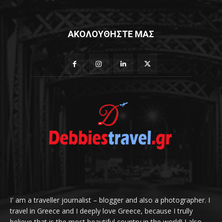
ΑΚΟΛΟΥΘΗΣΤΕ ΜΑΣ
I' am a traveller journalist – blogger and also a photographer. I
travel in Greece and I deeply love Greece, because I trully
believe that is the most beautiful country in the world! I also