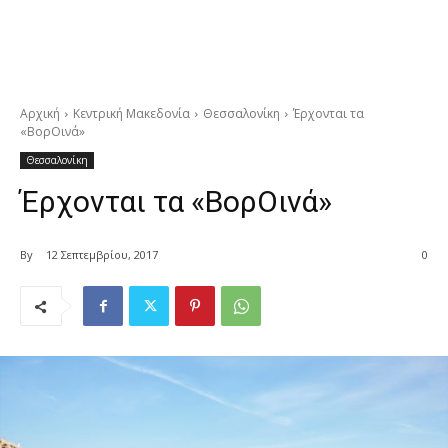
Αρχική
Κεντρική Μακεδονία
Θεσσαλονίκη
Έρχονται τα
«ΒορΟινά»
Θεσσαλονίκη
Έρχονται τα «ΒορΟινά»
By
12 Σεπτεμβρίου, 2017
0