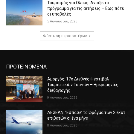
Τουρισμός για Όλους: Άνοιξε το
πρόγραμμα για τις αιτήσεις – Έως πότε
οι υποβολές
5 Αυγούστου, 2026
Φόρτωση περισσοτέρων
ΠΡΟΤΕΙΝΟΜΕΝΑ
Αμοργός: 17ο Διεθνές Φεστιβάλ
Τουριστικών Ταινιών – Ημερομηνίες
διεξαγωγής
9 Αυγούστου, 2026
AEGEAN: ‘Έσπασε’ το φράγμα των 2 εκατ.
επιβατών σ’ ένα μήνα
8 Αυγούστου, 2026