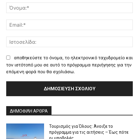
Όν
Ema
Ισ
αποθηκεύστε το όνομα, το ηλεκτρονικό ταχυδρομείο και
τον ιστότοπό μου σε αυτό το πρόγραμμα περιήγησης για την
επόμενη φορά που θα σχολιάσω.
Alternative:
ΔΗΜΟΦΙΛΗ ΑΡΘΡΑ
Τουρισμός για Όλους: Άνοιξε το
πρόγραμμα για τις αιτήσεις – Έως πότε
οι υποβολές