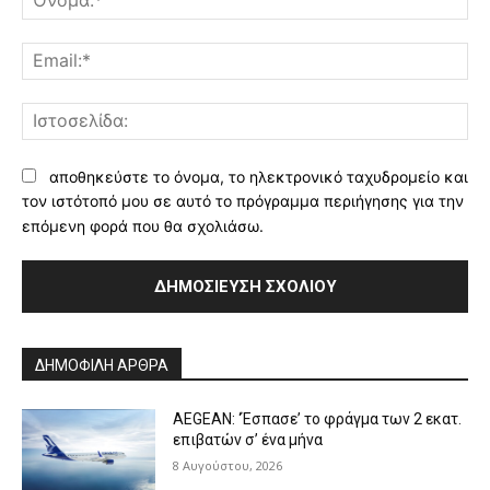
Ema
Ισ
αποθηκεύστε το όνομα, το ηλεκτρονικό ταχυδρομείο και
τον ιστότοπό μου σε αυτό το πρόγραμμα περιήγησης για την
επόμενη φορά που θα σχολιάσω.
Alternative:
ΔΗΜΟΦΙΛΗ ΑΡΘΡΑ
AEGEAN: ‘Έσπασε’ το φράγμα των 2 εκατ.
επιβατών σ’ ένα μήνα
8 Αυγούστου, 2026