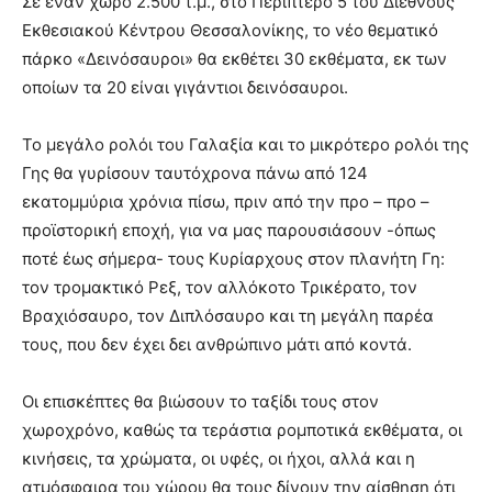
Σε έναν χώρο 2.500 τ.μ., στο Περίπτερο 5 του Διεθνούς
Εκθεσιακού Κέντρου Θεσσαλονίκης, το νέο θεματικό
πάρκο «Δεινόσαυροι» θα εκθέτει 30 εκθέματα, εκ των
οποίων τα 20 είναι γιγάντιοι δεινόσαυροι.
Το μεγάλο ρολόι του Γαλαξία και το μικρότερο ρολόι της
Γης θα γυρίσουν ταυτόχρονα πάνω από 124
εκατομμύρια χρόνια πίσω, πριν από την προ – προ –
προϊστορική εποχή, για να μας παρουσιάσουν -όπως
ποτέ έως σήμερα- τους Kυρίαρχους στον πλανήτη Γη:
τον τρομακτικό Ρεξ, τον αλλόκοτο Τρικέρατο, τον
Βραχιόσαυρο, τον Διπλόσαυρο και τη μεγάλη παρέα
τους, που δεν έχει δει ανθρώπινο μάτι από κοντά.
Οι επισκέπτες θα βιώσουν το ταξίδι τους στον
χωροχρόνο, καθώς τα τεράστια ρομποτικά εκθέματα, οι
κινήσεις, τα χρώματα, οι υφές, οι ήχοι, αλλά και η
ατμόσφαιρα του χώρου θα τους δίνουν την αίσθηση ότι