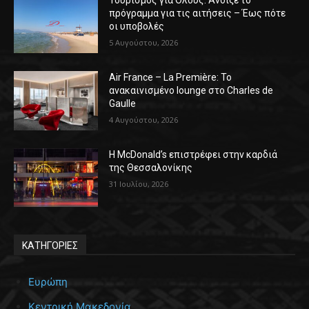
Τουρισμός για Όλους: Άνοιξε το
πρόγραμμα για τις αιτήσεις – Έως πότε
οι υποβολές
5 Αυγούστου, 2026
Air France – La Première: Το
ανακαινισμένο lounge στο Charles de
Gaulle
4 Αυγούστου, 2026
Η McDonald’s επιστρέφει στην καρδιά
της Θεσσαλονίκης
31 Ιουλίου, 2026
ΚΑΤΗΓΟΡΙΕΣ
Ευρώπη
Κεντρική Μακεδονία