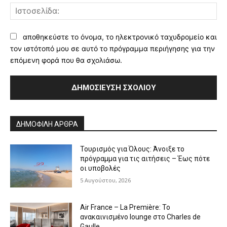
Ισ
αποθηκεύστε το όνομα, το ηλεκτρονικό ταχυδρομείο και
τον ιστότοπό μου σε αυτό το πρόγραμμα περιήγησης για την
επόμενη φορά που θα σχολιάσω.
Alternative:
ΔΗΜΟΦΙΛΗ ΑΡΘΡΑ
Τουρισμός για Όλους: Άνοιξε το
πρόγραμμα για τις αιτήσεις – Έως πότε
οι υποβολές
5 Αυγούστου, 2026
Air France – La Première: Το
ανακαινισμένο lounge στο Charles de
Gaulle