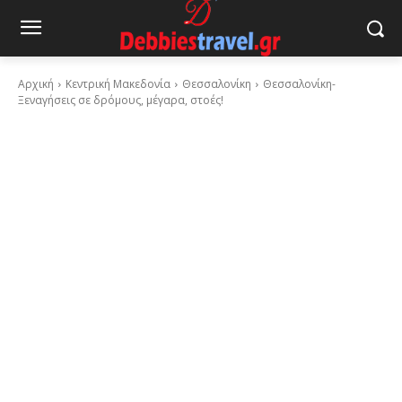
Αρχική
Κεντρική Μακεδονία
Θεσσαλονίκη
Θεσσαλονίκη-
Ξεναγήσεις σε δρόμους, μέγαρα, στοές!