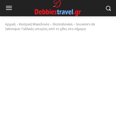
Αρχική
Κεντρική Μακεδονία
Θεσσαλονίκη
Soυvenirs de
Saloniqυe: Γαλλικές ιστορίες από το χθες στο σήμερα