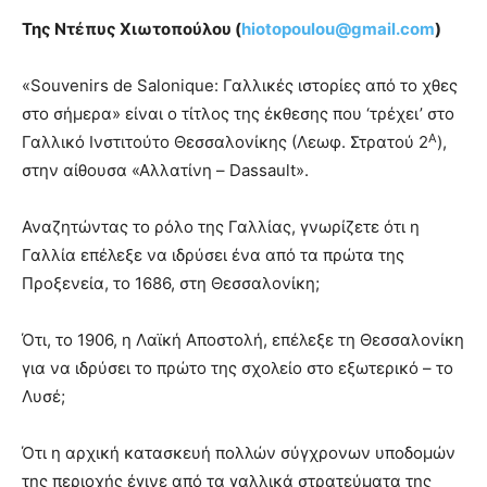
Της Ντέπυς Χιωτοπούλου (
hiotopoulou@gmail.com
)
«Souvenirs de Salonique: Γαλλικές ιστορίες από το χθες
στο σήμερα» είναι ο τίτλος της έκθεσης που ‘τρέχει’ στο
Α
Γαλλικό Ινστιτούτο Θεσσαλονίκης (Λεωφ. Στρατού 2
),
στην αίθουσα «Αλλατίνη – Dassault».
Αναζητώντας το ρόλο της Γαλλίας, γνωρίζετε ότι η
Γαλλία επέλεξε να ιδρύσει ένα από τα πρώτα της
Προξενεία, το 1686, στη Θεσσαλονίκη;
Ότι, το 1906, η Λαϊκή Αποστολή, επέλεξε τη Θεσσαλονίκη
για να ιδρύσει το πρώτο της σχολείο στο εξωτερικό – το
Λυσέ;
Ότι η αρχική κατασκευή πολλών σύγχρονων υποδομών
της περιοχής έγινε από τα γαλλικά στρατεύματα της