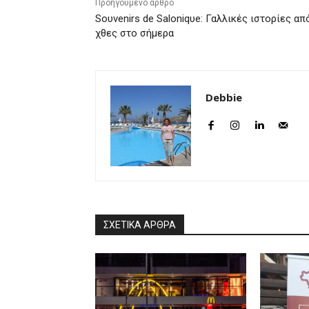
Προηγούμενο άρθρο
Soυvenirs de Saloniqυe: Γαλλικές ιστορίες απ
χθες στο σήμερα
Debbie
ΣΧΕΤΙΚΑ ΑΡΘΡΑ