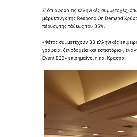
Σ’ ότι αφορά τις ελληνικές συμμετοχές, όπ
μάρκετινγκ της Respond On Demand Χρύσα
πέρυσι, της τάξεως του 35%.
«Φέτος συμμετέχουν 33 ελληνικές επιχειρή
γραφεία, ξενοδοχεία και εστιατόρια-, έναν
Event B2B» επισημαίνει η κα. Κρασσά.