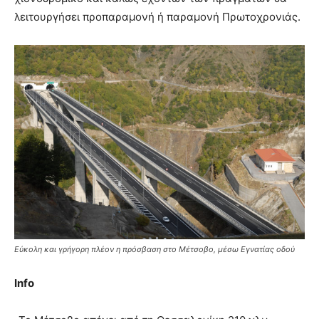
λειτουργήσει προπαραμονή ή παραμονή Πρωτοχρονιάς.
Εύκολη και γρήγορη πλέον η πρόσβαση στο Μέτσοβο, μέσω Εγνατίας οδού
Info