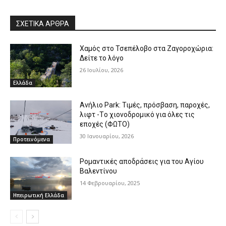
ΣΧΕΤΙΚΑ ΑΡΘΡΑ
Χαμός στο Τσεπέλοβο στα Ζαγοροχώρια:
Δείτε το λόγο
26 Ιουλίου, 2026
Ελλάδα
Ανήλιο Park: Τιμές, πρόσβαση, παροχές,
λιφτ -Tο χιονοδρομικό για όλες τις
εποχές (ΦΩΤΟ)
30 Ιανουαρίου, 2026
Προτεινόμενα
Ρομαντικές αποδράσεις για του Αγίου
Βαλεντίνου
14 Φεβρουαρίου, 2025
Ηπειρωτική Ελλάδα