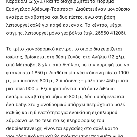
Καρακόλι (2 χλμ.) και το διαχειρίζεται το «Ίδρυμα
Ευάγγελος Αβέρωφ-Τοσίτσας». Διαθέτει έναν μονοθέσιο
εναέριο αναβατήρα και δυο πίστες, ενώ στη βάση
λειτουργεί σαλέ για καφέ και σνακ. Το κέντρο, μέχρι
στιγμής, λειτουργεί μόνο για βόλτα (τηλ. 26560 41206).
Το τρίτο χιονοδρομικό κέντρο, το οποίο διαχειρίζεται
ιδιώτης, βρίσκεται στη θέση Ζυγός, στο Ανήλιο (12 χλμ.
από Μέτσοβο, 8 χλμ. από Ανήλιο), με την κορυφή του να
φτάνει στα 1.850 μ. Διαθέτει μία νέα κόκκινη πίστα 1.100
μ., μια κόκκινη 800 μ., 2 πράσινες – μπλε των 450 μ. και
μια μπλε 900 μ. Εξυπηρετούνται από έναν διθέσιο
εναέριο αναβατήρα μήκους 800 μ., δύο συρόμενα και
ένα baby. Στο χιονοδρομικό υπάρχει πετρόχτιστο σαλέ
καθώς και η δυνατότητα για ενοικίαση εξοπλισμού.
Σύμφωνα με τις τελευταίες πληροφορίες του
debbiestravel.gr, γίνονται εργασίες στο σαλέ και το
χιονοδρομικό και καλώς εχόντων των πραγμάτων θα