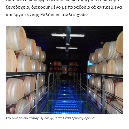
ξενοδοχείο, διακοσμημένο με παραδοσιακά αντικείμενα
και έργα τέχνης Ελλήνων καλλιτεχνών.
Στο οινοποιείο Κατώγι Αβέρωφ με τα 1.200 δρύινα βαρέλια