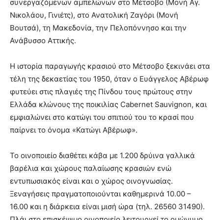
συνεργαζόμενων αμπελώνων στο Μέτσοβο (Μονή Αγ.
Νικολάου, Γινιέτς), στο Ανατολική Ζαγόρι (Μονή
Βουτσά), τη Μακεδονία, την Πελοπόννησο και την
Ανάβυσσο Αττικής.
Η ιστορία παραγωγής κρασιού στο Μέτσοβο ξεκινάει στα
τέλη της δεκαετίας του 1950, όταν ο Ευάγγελος Αβέρωφ
φυτεύει στις πλαγιές της Πίνδου τους πρώτους στην
Ελλάδα κλώνους της ποικιλίας Cabernet Sauvignon, και
εμφιαλώνει στο κατώγι του σπιτιού του το κρασί που
παίρνει το όνομα «Κατώγι Αβέρωφ».
Το οινοποιείο διαθέτει κάβα με 1.200 δρύινα γαλλικά
βαρέλια και χώρους παλαίωσης κρασιών ενώ
εντυπωσιακός είναι και ο χώρος οινογνωσίας.
Ξεναγήσεις πραγματοποιούνται καθημερινά 10.00 –
16.00 και η διάρκεια είναι μισή ώρα (τηλ. 26560 31490).
Πλάι στο επισκέψιμο οινοποιείο λειτουργεί το ομώνυμο