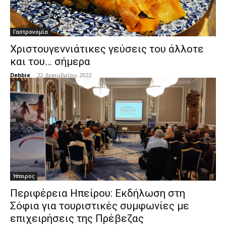
Γαστρονομία
Χριστουγεννιάτικες γεύσεις του άλλοτε
και του… σήμερα
Debbie
-
22 Δεκεμβρίου, 2022
Ήπειρος
Περιφέρεια Ηπείρου: Εκδήλωση στη
Σόφια για τουριστικές συμφωνίες με
επιχειρήσεις της Πρέβεζας