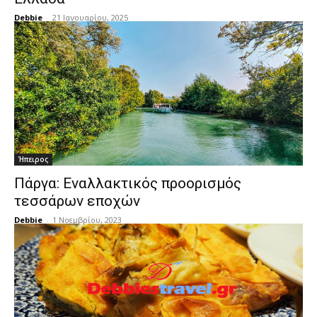
Debbie
-
21 Ιανουαρίου, 2025
Ήπειρος
Πάργα: Εναλλακτικός προορισμός
τεσσάρων εποχών
Debbie
-
1 Νοεμβρίου, 2023