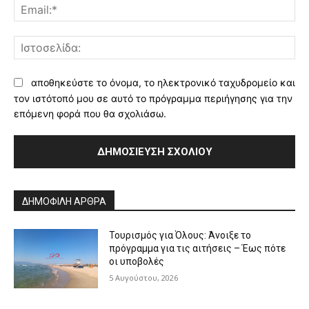
Ema
Ισ
αποθηκεύστε το όνομα, το ηλεκτρονικό ταχυδρομείο και
τον ιστότοπό μου σε αυτό το πρόγραμμα περιήγησης για την
επόμενη φορά που θα σχολιάσω.
Alternative:
ΔΗΜΟΦΙΛΗ ΑΡΘΡΑ
Τουρισμός για Όλους: Άνοιξε το
πρόγραμμα για τις αιτήσεις – Έως πότε
οι υποβολές
5 Αυγούστου, 2026