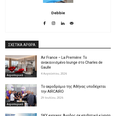
Debbie
ΣΧΕΤΙΚΑ ΑΡΘΡΑ
Air France – La Première: Το
ανακαινισμένο lounge στο Charles de
Gaulle
4 Αυγούστου, 2026
Αεροπορικά
Το αεροδρόμιο της Αθήνας υποδέχεται
την AIRCAIRO
29 Ιουλίου, 2026
Αεροπορικά
SKY express: Άνοδος σε επιβατική κίνηση