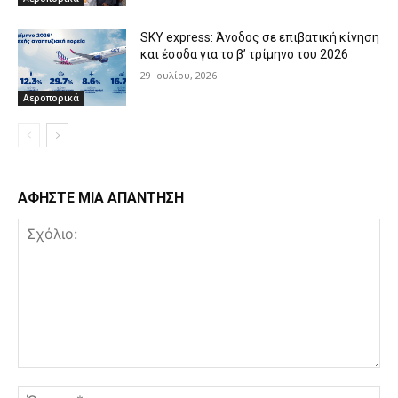
SKY express: Άνοδος σε επιβατική κίνηση
και έσοδα για το β’ τρίμηνο του 2026
29 Ιουλίου, 2026
Αεροπορικά
ΑΦΗΣΤΕ ΜΙΑ ΑΠΑΝΤΗΣΗ
Σχόλιο:
Όν