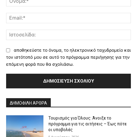
Ema
Ισ
αποθηκεύστε το όνομα, το ηλεκτρονικό ταχυδρομείο και
τον ιστότοπό μου σε αυτό το πρόγραμμα περιήγησης για την
επόμενη φορά που θα σχολιάσω.
Alternative:
ΔΗΜΟΦΙΛΗ ΑΡΘΡΑ
Τουρισμός για Όλους: Άνοιξε το
πρόγραμμα για τις αιτήσεις – Έως πότε
οι υποβολές
5 Αυγούστου, 2026