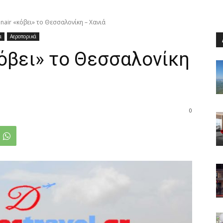
nair «κόβει» το Θεσσαλονίκη – Χανιά
α
Αεροπορικά
κόβει» το Θεσσαλονίκη
0