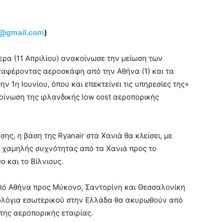
u@gmail.com
)
μερα (11 Απριλίου) ανακοίνωσε την μείωση των
ταφέροντας αεροσκάφη από την Αθήνα (1) και τα
ην 1η Ιουνίου, όπου και επεκτείνει τις υπηρεσίες της»
οίνωση της ιρλανδικής low cost αεροπορικής
ς, η βάση της Ryanair στα Χανιά θα κλείσει, με
χαμηλής συχνότητας από τα Χανιά προς το
ο και το Βίλνιους.
 από Αθήνα προς Μύκονο, Σαντορίνη και Θεσσαλονίκη
μολόγια εσωτερικού στην Ελλάδα θα ακυρωθούν από
 της αεροπορικής εταιρίας.