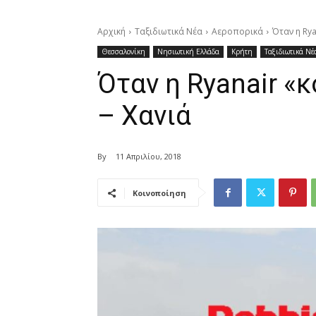
Αρχική
Ταξιδιωτικά Νέα
Αεροπορικά
Όταν η Rya
Θεσσαλονίκη
Νησιωτική Ελλάδα
Κρήτη
Ταξιδιωτικά Νέ
Όταν η Ryanair «
– Χανιά
By
11 Απριλίου, 2018
Κοινοποίηση