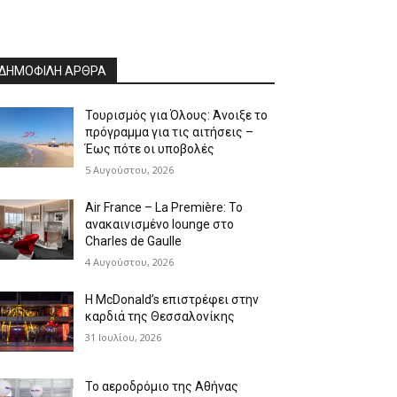
ΔΗΜΟΦΙΛΗ ΑΡΘΡΑ
Τουρισμός για Όλους: Άνοιξε το
πρόγραμμα για τις αιτήσεις –
Έως πότε οι υποβολές
5 Αυγούστου, 2026
Air France – La Première: Το
ανακαινισμένο lounge στο
Charles de Gaulle
4 Αυγούστου, 2026
Η McDonald’s επιστρέφει στην
καρδιά της Θεσσαλονίκης
31 Ιουλίου, 2026
Το αεροδρόμιο της Αθήνας