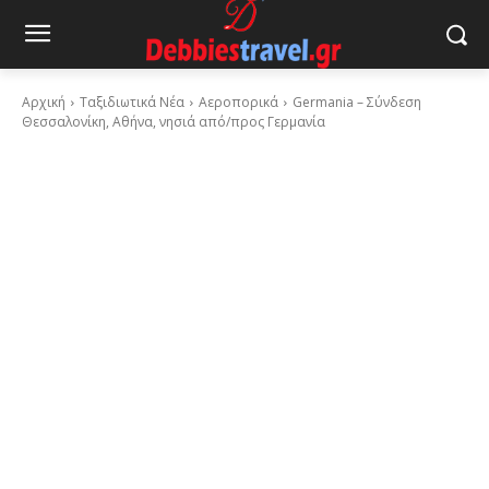
Αρχική
Ταξιδιωτικά Νέα
Αεροπορικά
Germania – Σύνδεση
Θεσσαλονίκη, Αθήνα, νησιά από/προς Γερμανία