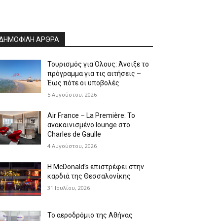
ΔΗΜΟΦΙΛΗ ΑΡΘΡΑ
Τουρισμός για Όλους: Άνοιξε το
πρόγραμμα για τις αιτήσεις –
Έως πότε οι υποβολές
5 Αυγούστου, 2026
Air France – La Première: Το
ανακαινισμένο lounge στο
Charles de Gaulle
4 Αυγούστου, 2026
Η McDonald’s επιστρέφει στην
καρδιά της Θεσσαλονίκης
31 Ιουλίου, 2026
Το αεροδρόμιο της Αθήνας