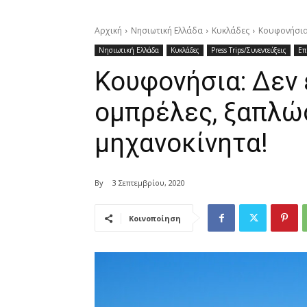
Αρχική
Νησιωτική Ελλάδα
Κυκλάδες
Κουφονήσια:
Νησιωτική Ελλάδα
Κυκλάδες
Press Trips/Συνεντεύξεις
Επ
Κουφονήσια: Δεν 
ομπρέλες, ξαπλώ
μηχανοκίνητα!
By
3 Σεπτεμβρίου, 2020
Κοινοποίηση