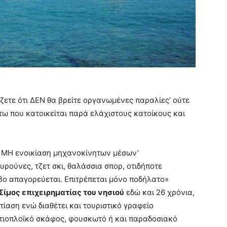
ζετε ότι ΔΕΝ θα βρείτε οργανωμένες παραλίες’ ούτε
άτω που κατοικείται παρά ελάχιστους κατοίκους και
η ΜΗ ενοικίαση μηχανοκίνητων μέσων’
ρούνες, τζετ σκι, θαλάσσια σπορ, οτιδήποτε
βο απαγορεύεται. Επιτρέπεται μόνο ποδήλατο»
Σίμος επιχειρηματίας του νησιού
εδώ και 26 χρόνια,
στίαση ενώ διαθέτει και τουριστικό γραφείο
στιοπλοϊκό σκάφος, φουσκωτό ή και παραδοσιακό