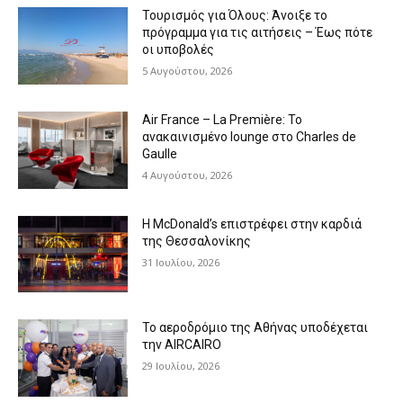
Τουρισμός για Όλους: Άνοιξε το
πρόγραμμα για τις αιτήσεις – Έως πότε
οι υποβολές
5 Αυγούστου, 2026
Air France – La Première: Το
ανακαινισμένο lounge στο Charles de
Gaulle
4 Αυγούστου, 2026
Η McDonald’s επιστρέφει στην καρδιά
της Θεσσαλονίκης
31 Ιουλίου, 2026
Το αεροδρόμιο της Αθήνας υποδέχεται
την AIRCAIRO
29 Ιουλίου, 2026