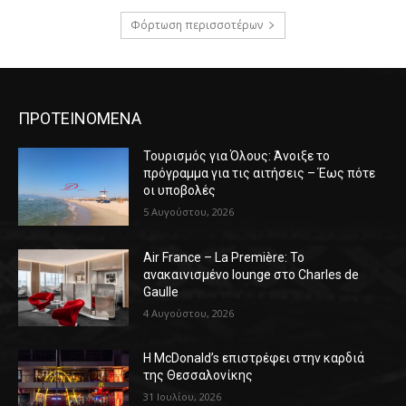
Φόρτωση περισσοτέρων
ΠΡΟΤΕΙΝΟΜΕΝΑ
Τουρισμός για Όλους: Άνοιξε το
πρόγραμμα για τις αιτήσεις – Έως πότε
οι υποβολές
5 Αυγούστου, 2026
Air France – La Première: Το
ανακαινισμένο lounge στο Charles de
Gaulle
4 Αυγούστου, 2026
Η McDonald’s επιστρέφει στην καρδιά
της Θεσσαλονίκης
31 Ιουλίου, 2026